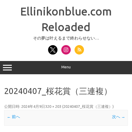
コ
ン
Ellinikonblue.com
テ
ン
ツ
へ
Reloaded
ス
キ
ッ
その夢は叶えるまで終わらせない…
プ
Menu
20240407_桜花賞（三連複）
公開日時:
2024年4月9日
320 × 203
(
20240407_桜花賞（三連複）
)
← 前へ
次へ →