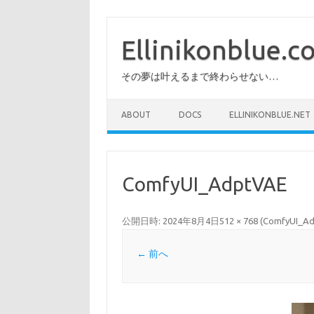
コ
ン
テ
Ellinikonblue.
ン
ツ
へ
その夢は叶えるまで終わらせない…
ス
キ
ッ
プ
ABOUT
DOCS
ELLINIKONBLUE.NET
ComfyUI_AdptVAE
公開日時:
2024年8月4日
512 × 768
(
ComfyUI_A
← 前へ