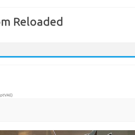
com Reloaded
dptVAE
)