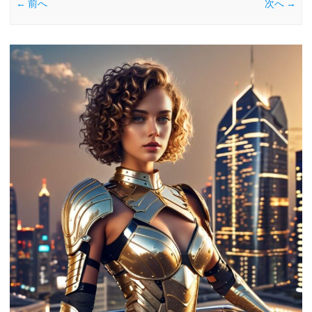
← 前へ
次へ →