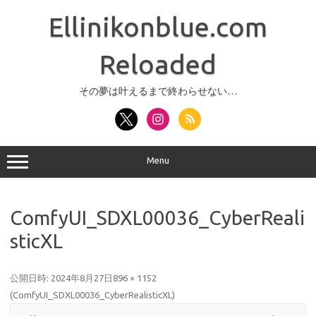
コ
ン
Ellinikonblue.com
テ
ン
ツ
へ
Reloaded
ス
キ
ッ
その夢は叶えるまで終わらせない…
プ
Menu
ComfyUI_SDXL00036_CyberReali
sticXL
公開日時:
2024年8月27日
896 × 1152
(
ComfyUI_SDXL00036_CyberRealisticXL
)