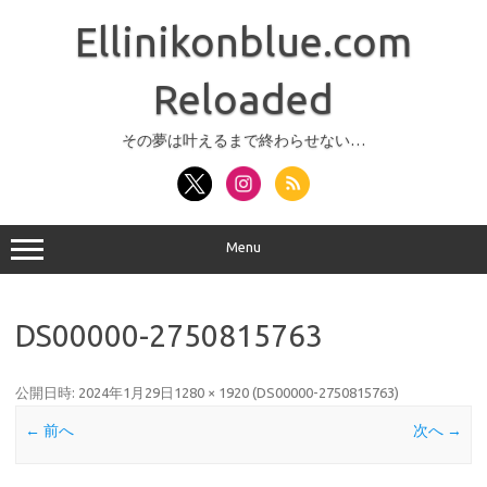
コ
ン
Ellinikonblue.com
テ
ン
ツ
へ
Reloaded
ス
キ
ッ
その夢は叶えるまで終わらせない…
プ
Menu
DS00000-2750815763
公開日時:
2024年1月29日
1280 × 1920
(
DS00000-2750815763
)
← 前へ
次へ →