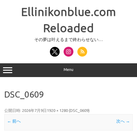
コ
ン
Ellinikonblue.com
テ
ン
ツ
へ
Reloaded
ス
キ
ッ
その夢は叶えるまで終わらせない…
プ
Menu
DSC_0609
公開日時:
2026年7月9日
1920 × 1280
(
DSC_0609
)
← 前へ
次へ →