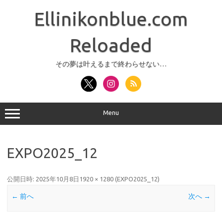
コ
ン
Ellinikonblue.com
テ
ン
ツ
へ
Reloaded
ス
キ
ッ
その夢は叶えるまで終わらせない…
プ
Menu
EXPO2025_12
公開日時:
2025年10月8日
1920 × 1280
(
EXPO2025_12
)
← 前へ
次へ →