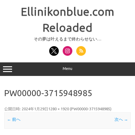
コ
ン
Ellinikonblue.com
テ
ン
ツ
へ
Reloaded
ス
キ
ッ
その夢は叶えるまで終わらせない…
プ
Menu
PW00000-3715948985
公開日時:
2024年1月29日
1280 × 1920
(
PW00000-3715948985
)
← 前へ
次へ →