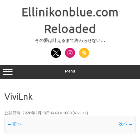
コ
ン
Ellinikonblue.com
テ
ン
ツ
へ
Reloaded
ス
キ
ッ
その夢は叶えるまで終わらせない…
プ
Menu
ViviLnk
公開日時:
2026年2月13日
1440 × 1080
(
ViviLnk
)
← 前へ
次へ →