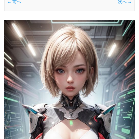
← 前へ
次へ →