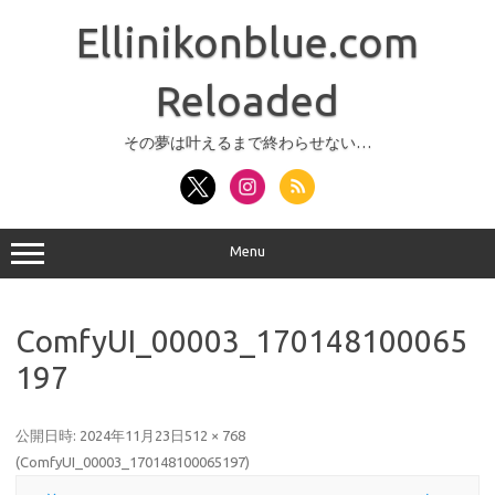
コ
ン
Ellinikonblue.com
テ
ン
ツ
へ
Reloaded
ス
キ
ッ
その夢は叶えるまで終わらせない…
プ
Menu
ComfyUI_00003_170148100065
197
公開日時:
2024年11月23日
512 × 768
(
ComfyUI_00003_170148100065197
)