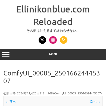
コ
ン
Ellinikonblue.com
テ
ン
ツ
へ
Reloaded
ス
キ
ッ
その夢は叶えるまで終わらせない…
プ
Menu
ComfyUI_00005_250166244453
07
公開日時:
2024年11月23日
512 × 768
(
ComfyUI_00005_25016624445307
)
← 前へ
次へ →