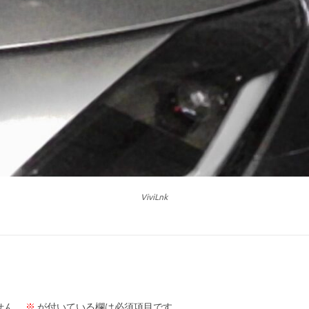
ViviLnk
せん。
※
が付いている欄は必須項目です