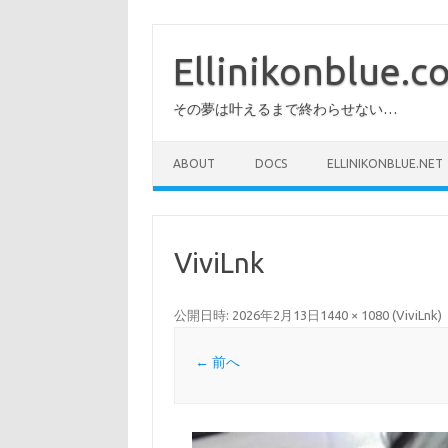
コ
ン
テ
Ellinikonblue.
ン
ツ
へ
その夢は叶えるまで終わらせない…
ス
キ
ッ
プ
ABOUT
DOCS
ELLINIKONBLUE.NET
ViviLnk
公開日時:
2026年2月13日
1440 × 1080
(
ViviLnk
)
← 前へ