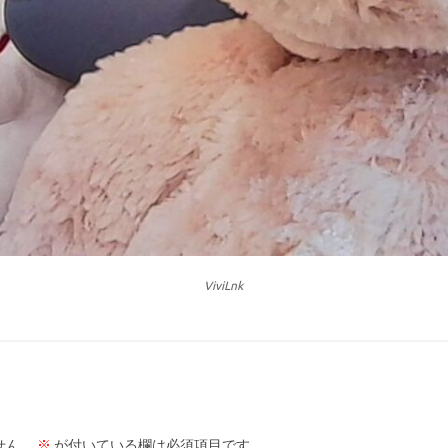
ViviLnk
せん。
※
が付いている欄は必須項目です