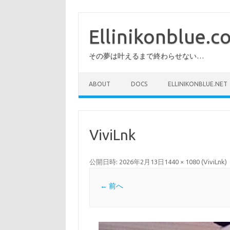
コ
ン
テ
Ellinikonblue.
ン
ツ
へ
その夢は叶えるまで終わらせない…
ス
キ
ッ
プ
ABOUT
DOCS
ELLINIKONBLUE.NET
ViviLnk
公開日時:
2026年2月13日
1440 × 1080
(
ViviLnk
)
← 前へ