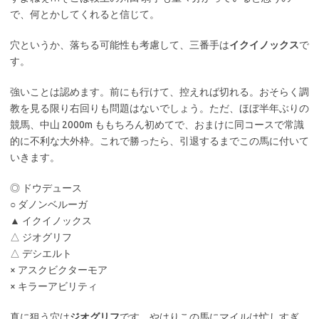
で、何とかしてくれると信じて。
穴というか、落ちる可能性も考慮して、三番手は
イクイノックス
で
す。
強いことは認めます。前にも行けて、控えれば切れる。おそらく調
教を見る限り右回りも問題はないでしょう。ただ、ほぼ半年ぶりの
競馬、中山 2000m ももちろん初めてで、おまけに同コースで常識
的に不利な大外枠。これで勝ったら、引退するまでこの馬に付いて
いきます。
◎ ドウデュース
○ ダノンベルーガ
▲ イクイノックス
△ ジオグリフ
△ デシエルト
× アスクビクターモア
× キラーアビリティ
真に狙う穴は
ジオグリフ
です。やはりこの馬にマイルは忙しすぎ