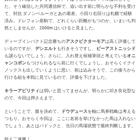
た。そう確信した共同通信杯で、追い出す前に明らかな不利を受け
て、対抗 ダノンベルーガとあの着差。小回り右回りは札幌で経験
済み。ドレフォン産駒で、どれくらい距離がもつのか、いまいち判
然としませんが、2000m はいけると見ました。
ディープインパクト記念勝ちの
アスクビクターモア
は高く評価して
いるのですが、
デシエルト
も行きそうですし、
ビーアストニッシド
も譲らないでしょう。さらに、入れ替え候補筆頭と考えている
オニ
ャンコポン
もつけられるなら前に行くでしょうし、おそらくイクイ
ノックスも出していくように思い、前は込みそうで、この後ろから
行ける組を本戦に見ているので、評価を下げました。
キラーアビリティ
は弱いと思ってませんが、明らかに叩き良化型な
ので、今回は押さえまで。
ということで、腹を決めて、
ドウデュース
を軸に馬券戦略は考える
つもり。おそらく今回は、ここに名前を挙げなかった馬は入れない
でしょう。あとはパドックと、当日の馬場状態で最終判断します。
狙え二連勝！