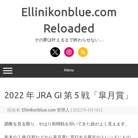
コ
ン
Ellinikonblue.com
テ
ン
ツ
へ
Reloaded
ス
キ
ッ
その夢は叶えるまで終わらせない…
プ
Menu
2022 年 JRA GI 第 5 戦「皐月賞」
投稿者:
Ellinikonblue.com 管理人
|
2022年4月16日
調教を見る限り、やはり前哨戦を叩いてきた組がよく見えます。
年末の 2 歳 GI 戦などから皐月賞に直行する最近のトレンドにもの