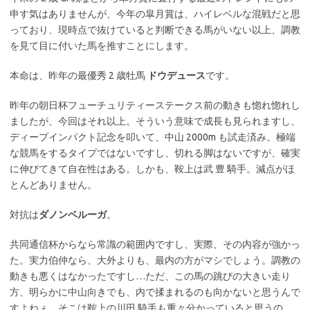
申す気はありませんが、今年の皐月賞は、ハイレベルな混戦だと思
っており、現時点で抜けていると判断できる馬がいない以上、調教
を見て目に付いた馬を推すことにします。
本命は、昨年の最優秀 2 歳牡馬
ドウデュース
です。
昨年の朝日杯フューチュリティーステークス前の動きも惚れ惚れし
ましたが、今回はそれ以上。そういう意味で成長も見られますし、
ディープインパクト記念を叩いて、中山 2000m も試走済み。極端
な競馬をするタイプではないですし、切れる脚はないですが、確実
に伸びてきて自在性はある。しかも、鞍上は武 豊 騎手。減点がほ
とんどありません。
対抗は
ダノンベルーガ
。
共同通信杯からなら常識の範囲内ですし、実際、その内容が強かっ
た。実力伯仲なら、大外よりも、最内の方がマシでしょう。調教の
動きも悪くはなかったですし…ただ、この馬の跳びの大きい走り
方、明らかに中山向きでも、内で揉まれるのも向かないと思うんで
すよねぇ…そこは鞍上の川田 騎手も重々分かっていると思うの