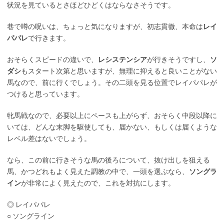
状況を見ているとさほどひどくはならなさそうです。
巷で噂の呪いは、ちょっと気になりますが、初志貫徹、本命は
レイ
パパレ
で行きます。
おそらくスピードの違いで、
レシステンシア
が行きそうですし、
ソ
ダシ
もスタート次第と思いますが、無理に抑えると良いことがない
馬なので、前に行くでしょう。その二頭を見る位置でレイパパレが
つけると思っています。
牝馬戦なので、必要以上にペースも上がらず、おそらく中段以降に
いては、どんな末脚を駆使しても、届かない、もしくは届くような
レベル差はないでしょう。
なら、この前に行きそうな馬の後ろについて、抜け出しを狙える
馬、かつどれもよく見えた調教の中で、一頭を選ぶなら、
ソングラ
イン
が非常によく見えたので、これを対抗にします。
◎ レイパパレ
○ ソングライン