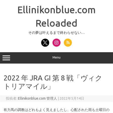
コ
ン
Ellinikonblue.com
テ
ン
ツ
へ
Reloaded
ス
キ
ッ
その夢は叶えるまで終わらせない…
プ
Menu
2022 年 JRA GI 第 8 戦「ヴィク
トリアマイル」
投稿者:
Ellinikonblue.com 管理人
|
2022年5月14日
有力馬の調教はどれもよく見えましたし、心配された雨も土曜日の