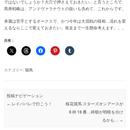
ではないでしょうか？大穴で押さえておきたい…と言うところで、
馬券戦略は、アンドヴァラナウトの扱いも含めて、これからです。
来週は苦手とするオークスで、かつ今年は大混戦の様相…流れを変
えるならここで変えておきたい。発走まで一生懸命考えます。。。
共有：
カテゴリー:
競馬
投稿ナビゲーション
←
レイパパレで行こう！
桜花賞馬 スターズオンアースが
8 枠 18 番…枠順が明暗を分け
るかも…
→