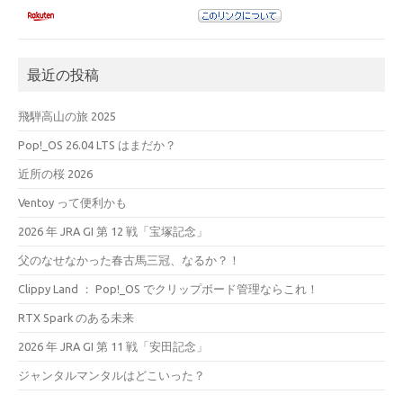
最近の投稿
飛騨高山の旅 2025
Pop!_OS 26.04 LTS はまだか？
近所の桜 2026
Ventoy って便利かも
2026 年 JRA GI 第 12 戦「宝塚記念」
父のなせなかった春古馬三冠、なるか？！
Clippy Land ： Pop!_OS でクリップボード管理ならこれ！
RTX Spark のある未来
2026 年 JRA GI 第 11 戦「安田記念」
ジャンタルマンタルはどこいった？