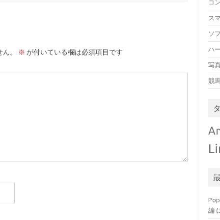
コ
ス
ソ
ハ
せん。
※
が付いている欄は必須項目です
写
競
An
L
Po
編