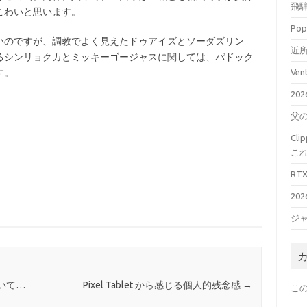
飛騨
こわいと思います。
Pop
いのですが、調教でよく見えたドゥアイズとソーダズリン
近所
るシンリョクカとミッキーゴージャスに関しては、パドック
す。
Ve
20
父
Cl
こ
RT
20
ジ
いて…
Pixel Tablet から感じる個人的残念感
→
こ