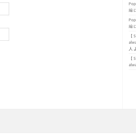
Po
編
Po
編
【 S
alwa
人
【 S
alwa