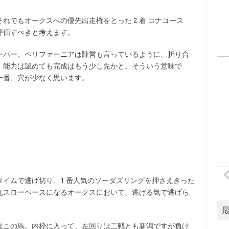
れでもオークスへの優先出走権をとった 2 着 コナコース
は評価すべきと考えます。
ーパー。ペリファーニアは陣営も言っているように、折り合
、能力は認めても完成はもう少し先かと。そういう意味で
一番、穴が少なく思います。
イムで逃げ切り、1 番人気のソーダズリングを押さえきった
九スローペースになるオークスにおいて、逃げる気で逃げら
位はこの馬。内枠に入って、左回りは二戦とも新潟ですが負け