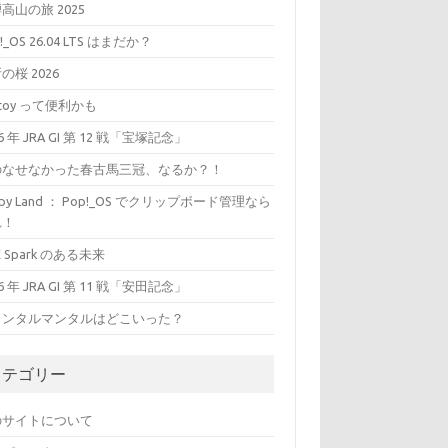
高山の旅 2025
!_OS 26.04 LTS はまだか？
の桜 2026
ntoy って便利かも
26 年 JRA GI 第 12 戦「宝塚記念」
のなせなかった春古馬三冠、なるか？！
ippy Land ： Pop!_OS でクリップボード管理なら
れ！
X Spark のある未来
26 年 JRA GI 第 11 戦「安田記念」
ャンタルマンタルはどこいった？
カテゴリー
のサイトについて