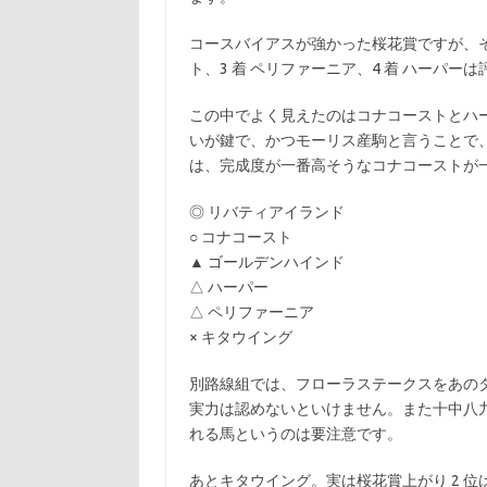
コースバイアスが強かった桜花賞ですが、そ
ト、3 着 ペリファーニア、4 着 ハーパー
この中でよく見えたのはコナコーストとハ
いが鍵で、かつモーリス産駒と言うことで
は、完成度が一番高そうなコナコーストが
◎ リバティアイランド
○ コナコースト
▲ ゴールデンハインド
△ ハーパー
△ ペリファーニア
× キタウイング
別路線組では、フローラステークスをあのタ
実力は認めないといけません。また十中八
れる馬というのは要注意です。
あとキタウイング。実は桜花賞上がり 2 