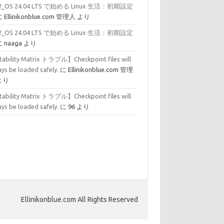
p!_OS 24.04 LTS で始める Linux 生活：初期設定
に
Ellinikonblue.com 管理人
より
p!_OS 24.04 LTS で始める Linux 生活：初期設定
に
naaga
より
tability Matrix トラブル】Checkpoint files will
ys be loaded safely.
に
Ellinikonblue.com 管理
より
tability Matrix トラブル】Checkpoint files will
ys be loaded safely.
に
96
より
Ellinikonblue.com All Rights Reserved