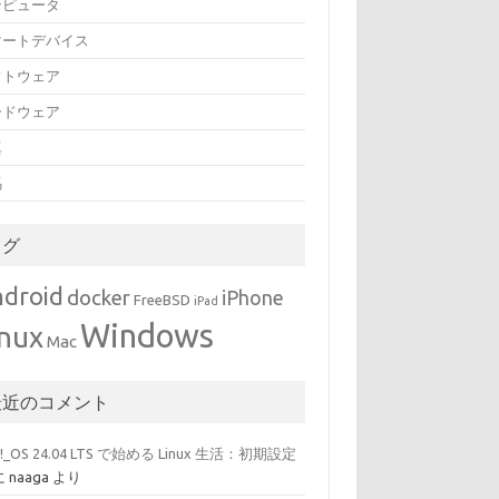
ンピュータ
マートデバイス
フトウェア
ードウェア
真
馬
タグ
droid
docker
iPhone
FreeBSD
iPad
Windows
inux
Mac
最近のコメント
p!_OS 24.04 LTS で始める Linux 生活：初期設定
に
naaga
より