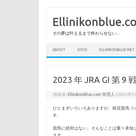
コ
ン
テ
Ellinikonblue.
ン
ツ
へ
その夢は叶えるまで終わらせない…
ス
キ
ッ
プ
ABOUT
DOCS
ELLINIKONBLUE.NET
2023 年 JRA GI
投稿者:
Ellinikonblue.com 管理人
|
2023年5
ひとまずいろいろありますが、桜花賞馬 
す。
競馬に絶対はない。そんなことは重々承知
ます。