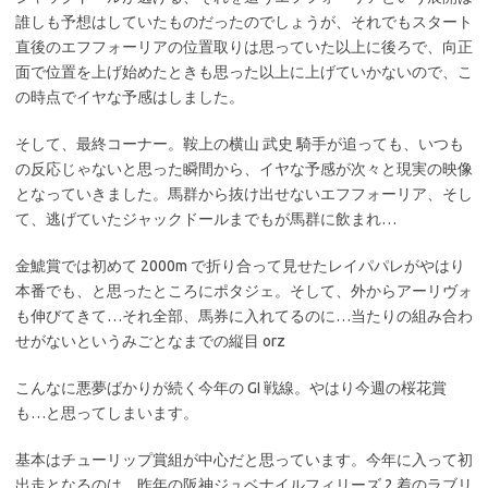
誰しも予想はしていたものだったのでしょうが、それでもスタート
直後のエフフォーリアの位置取りは思っていた以上に後ろで、向正
面で位置を上げ始めたときも思った以上に上げていかないので、こ
の時点でイヤな予感はしました。
そして、最終コーナー。鞍上の横山 武史 騎手が追っても、いつも
の反応じゃないと思った瞬間から、イヤな予感が次々と現実の映像
となっていきました。馬群から抜け出せないエフフォーリア、そし
て、逃げていたジャックドールまでもが馬群に飲まれ…
金鯱賞では初めて 2000m で折り合って見せたレイパパレがやはり
本番でも、と思ったところにポタジェ。そして、外からアーリヴォ
も伸びてきて…それ全部、馬券に入れてるのに…当たりの組み合わ
せがないというみごとなまでの縦目 orz
こんなに悪夢ばかりが続く今年の GI 戦線。やはり今週の桜花賞
も…と思ってしまいます。
基本はチューリップ賞組が中心だと思っています。今年に入って初
出走となるのは、昨年の阪神ジュベナイルフィリーズ 2 着のラブリ