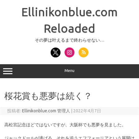
コ
ン
Ellinikonblue.com
テ
ン
ツ
へ
Reloaded
ス
キ
ッ
その夢は叶えるまで終わらせない…
プ
Menu
桜花賞も悪夢は続く？
投稿者:
Ellinikonblue.com 管理人
|
2022年4月7日
高松宮記念ほどではないですが、大阪杯でも悪夢を見ました。
ジャックドールが逃げる、それを追うエフフォーリアという展開は