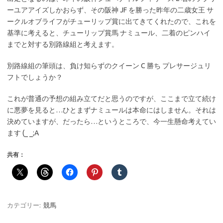
ーユアアイズしかおらず、その阪神 JF を勝った昨年の二歳女王 サ
ークルオブライフがチューリップ賞に出てきてくれたので、これを
基準に考えると、チューリップ賞馬 ナミュール、二着のピンハイ
までと対する別路線組と考えます。
別路線組の筆頭は、負け知らずのクイーン C 勝ち プレサージュリ
フトでしょうか？
これが普通の予想の組み立てだと思うのですが、ここまで立て続け
に悪夢を見ると…ひとまずナミュールは本命にはしません。それは
決めていますが、だったら…というところで、今一生懸命考えてい
ます (_ _;A
共有：
カテゴリー:
競馬