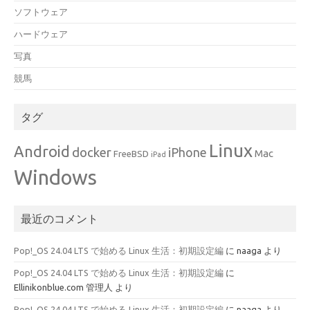
ソフトウェア
ハードウェア
写真
競馬
タグ
Linux
Android
docker
iPhone
Mac
FreeBSD
iPad
Windows
最近のコメント
Pop!_OS 24.04 LTS で始める Linux 生活：初期設定編
に
naaga
より
Pop!_OS 24.04 LTS で始める Linux 生活：初期設定編
に
Ellinikonblue.com 管理人
より
Pop!_OS 24.04 LTS で始める Linux 生活：初期設定編
に
naaga
より