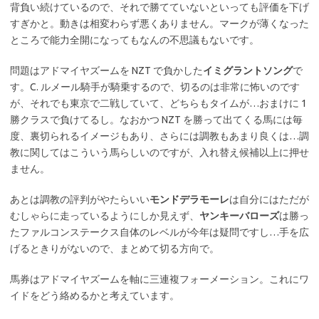
背負い続けているので、それで勝てていないといっても評価を下げ
すぎかと。動きは相変わらず悪くありません。マークが薄くなった
ところで能力全開になってもなんの不思議もないです。
問題はアドマイヤズームを NZT で負かした
イミグラントソング
で
す。C. ルメール騎手が騎乗するので、切るのは非常に怖いのです
が、それでも東京で二戦していて、どちらもタイムが…おまけに 1
勝クラスで負けてるし。なおかつ NZT を勝って出てくる馬には毎
度、裏切られるイメージもあり、さらには調教もあまり良くは…調
教に関してはこういう馬らしいのですが、入れ替え候補以上に押せ
ません。
あとは調教の評判がやたらいい
モンドデラモーレ
は自分にはただが
むしゃらに走っているようにしか見えず、
ヤンキーバローズ
は勝っ
たファルコンステークス自体のレベルが今年は疑問ですし…手を広
げるときりがないので、まとめて切る方向で。
馬券はアドマイヤズームを軸に三連複フォーメーション。これにワ
イドをどう絡めるかと考えています。