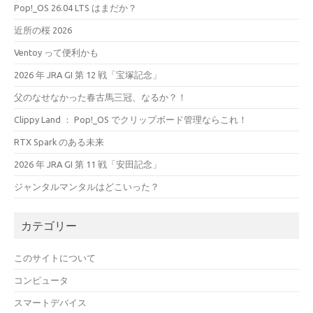
Pop!_OS 26.04 LTS はまだか？
近所の桜 2026
Ventoy って便利かも
2026 年 JRA GI 第 12 戦「宝塚記念」
父のなせなかった春古馬三冠、なるか？！
Clippy Land ： Pop!_OS でクリップボード管理ならこれ！
RTX Spark のある未来
2026 年 JRA GI 第 11 戦「安田記念」
ジャンタルマンタルはどこいった？
カテゴリー
このサイトについて
コンピュータ
スマートデバイス