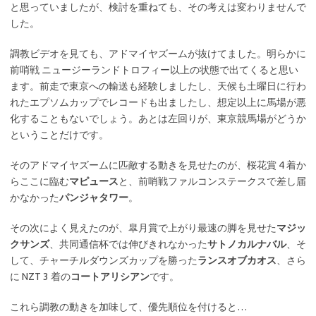
と思っていましたが、検討を重ねても、その考えは変わりませんで
した。
調教ビデオを見ても、アドマイヤズームが抜けてました。明らかに
前哨戦 ニュージーランドトロフィー以上の状態で出てくると思い
ます。前走で東京への輸送も経験しましたし、天候も土曜日に行わ
れたエプソムカップでレコードも出ましたし、想定以上に馬場が悪
化することもないでしょう。あとは左回りが、東京競馬場がどうか
ということだけです。
そのアドマイヤズームに匹敵する動きを見せたのが、桜花賞 4 着か
らここに臨む
マピュース
と、前哨戦ファルコンステークスで差し届
かなかった
パンジャタワー
。
その次によく見えたのが、皐月賞で上がり最速の脚を見せた
マジッ
クサンズ
、共同通信杯では伸びきれなかった
サトノカルナバル
、そ
して、チャーチルダウンズカップを勝った
ランスオブカオス
、さら
に NZT 3 着の
コートアリシアン
です。
これら調教の動きを加味して、優先順位を付けると…