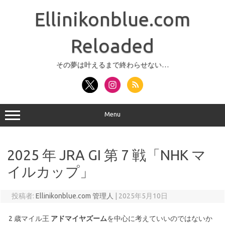
コ
ン
Ellinikonblue.com
テ
ン
ツ
へ
Reloaded
ス
キ
ッ
その夢は叶えるまで終わらせない…
プ
Menu
2025 年 JRA GI 第 7 戦「NHK マ
イルカップ」
投稿者:
Ellinikonblue.com 管理人
|
2025年5月10日
2 歳マイル王
アドマイヤズーム
を中心に考えていいのではないか