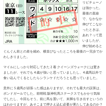
リピチェーノ
は強かった。
最後の直線
で、なかなか
伸びてこなか
ったときは、
あれ？って思
いましたが、
伸び始めると
ぐんぐん前との差を縮め、横並びなったところを最後の一完歩でか
わしきりました。
マイルにしっかり対応してきた 2 着 クイーンズウォークには驚き
ましたが、それでも 4 歳が強いと思っていましたし、4 歳馬以外で
食い込んでくるとしたらシランケドだろうとも思っていました。
意外に 5 歳馬が頑張った感はありますが、それでも最大の誤算は、
ボンドガールでした。前哨戦 阪神牝馬ステークスでもかかり気味
でしたし、今回もそう。前に馬を置いて、末脚を引き出すというの
はわかりますが、あそこまで押さえ込む必要が果たしてあるのか？