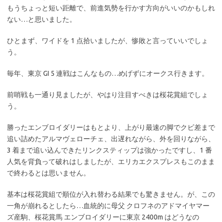
もうちょっと短い距離で、前進気勢を行かす方向がいいのかもしれ
ない…と思いました。
ひとまず、ワイドを 1 点拾いましたが、惨敗と言っていいでしょ
う。
毎年、東京 GI 5 連戦はこんなもの…めげずにオークス行きます。
前哨戦も一通り見ましたが、やはり注目すべきは桜花賞組でしょ
う。
勝ったエンブロイダリーはもとより、上がり最速の脚でクビ差まで
追い詰めたアルマヴェローチェ、出遅れながら、外を回りながら、
3 着まで追い込んできたリンクスティップは強かったですし、1 番
人気を背負って破れはしましたが、エリカエクスプレスもこのまま
で終わるとは思いません。
基本は桜花賞組で順位が入れ替わる結果でも驚きません。が、この
一角が崩れるとしたら…血統的に母父 クロフネのアドマイヤマー
ズ産駒、桜花賞馬 エンブロイダリーに東京 2400m はどうなの