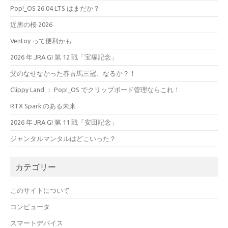
Pop!_OS 26.04 LTS はまだか？
近所の桜 2026
Ventoy って便利かも
2026 年 JRA GI 第 12 戦「宝塚記念」
父のなせなかった春古馬三冠、なるか？！
Clippy Land ： Pop!_OS でクリップボード管理ならこれ！
RTX Spark のある未来
2026 年 JRA GI 第 11 戦「安田記念」
ジャンタルマンタルはどこいった？
カテゴリー
このサイトについて
コンピュータ
スマートデバイス