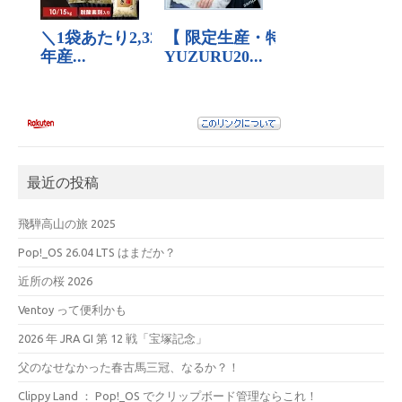
最近の投稿
飛騨高山の旅 2025
Pop!_OS 26.04 LTS はまだか？
近所の桜 2026
Ventoy って便利かも
2026 年 JRA GI 第 12 戦「宝塚記念」
父のなせなかった春古馬三冠、なるか？！
Clippy Land ： Pop!_OS でクリップボード管理ならこれ！