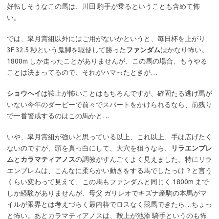
好転しそうなこの馬は、川田 騎手が乗るということも含めて怖
い。
では、皐月賞組以外にはご用がないかというと、毎日杯を上がり
3F 32.5 秒という鬼脚を駆使して勝った
ファンダム
はかなり怖い。
1800m しか走ったことがありませんが、この馬の場合、もうやる
ことは決まってるので、それがハマったときが…
ショウヘイ
は鞍上が怖いことはもちろんですが、確固たる逃げ馬が
いない今年のダービーで前々でスパートをかけられるなら、前残り
で一番警戒するのはこの馬かと…
いや、皐月賞組が強いと思っている以上、これ以上、手は広げたく
ないのですが、頭を真っ白にして、大穴を狙うなら、
リラエンブレ
ム
と
カラマティアノス
の調教がすんごくよく見えました。特にリラ
エンブレムは、こんなに柔らかい動きをする馬でしたっけ？と言う
くらい変わって見えて、この馬もファンダムと同じく 1800m まで
しか経験がありませんが、母父 ガリレオでキズナ産駒の本馬がマ
イルが限界とは考えづらく最内枠でロスなく競馬できたら…ちょっ
と怖い。あとカラマティアノスは、鞍上が池添 騎手というのも怖