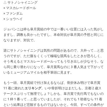
△ サトノシャイニング
× マスカレードボール
× ファンダム
× ショウヘイ
ジョバンニは枠も皐月賞組の中では一番いい位置には入った気がし
ますし、調教も良かったですし、本命対抗が皐月賞の予想と同じに
なりますが、対抗で。
逆にサトノシャイニングは気性の問題があるので、大外って…と思
うのですが、ただ腹をくくって極端な競馬をしたときが恐ろしく、
そう考えるとマスカレードボールってもう引き出しが少なそう。な
ら同じ乗り替わりになって、皐月賞馬なのに 3 番人気まで下がって
いるミュージアムマイルを相手筆頭に見ます。
もう一頭、皐月賞組で付け加えるならば、骨折休み明けで皐月賞
11 着に敗れた
エリキング
。いや骨折明けはまだしも、京都 2 歳ス
テークスぶりって無理でしょ？しかも、皐月賞で先行馬でもないの
に 1 枠 1 番って…と思っていましたが、それでも 1 秒差なら 11 着
という結果ほど悲観するものではないかと。今回、すべての条件が