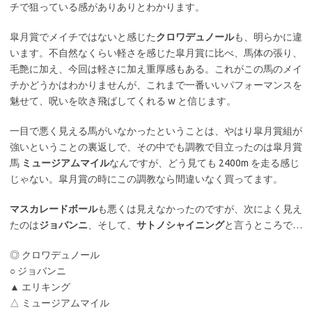
チで狙っている感がありありとわかります。
皐月賞でメイチではないと感じた
クロワデュノール
も、明らかに違
います。不自然なくらい軽さを感じた皐月賞に比べ、馬体の張り、
毛艶に加え、今回は軽さに加え重厚感もある。これがこの馬のメイ
チかどうかはわかりませんが、これまで一番いいパフォーマンスを
魅せて、呪いを吹き飛ばしてくれる w と信じます。
一目で悪く見える馬がいなかったということは、やはり皐月賞組が
強いということの裏返しで、その中でも調教で目立ったのは皐月賞
馬
ミュージアムマイル
なんですが、どう見ても 2400m を走る感じ
じゃない。皐月賞の時にこの調教なら間違いなく買ってます。
マスカレードボール
も悪くは見えなかったのですが、次によく見え
たのは
ジョバンニ
、そして、
サトノシャイニング
と言うところで…
◎ クロワデュノール
○ ジョバンニ
▲ エリキング
△ ミュージアムマイル