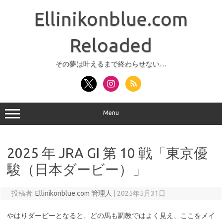
コ
ン
Ellinikonblue.com
テ
ン
ツ
へ
Reloaded
ス
キ
ッ
その夢は叶えるまで終わらせない…
プ
Menu
2025 年 JRA GI 第 10 戦「東京優
駿（日本ダービー）」
投稿者:
Ellinikonblue.com 管理人
|
2025年5月31日
やはりダービーとなると、どの馬も調教ではよく見え、ここをメイ