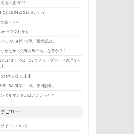
高山の旅 2025
!_OS 26.04 LTS はまだか？
の桜 2026
ntoy って便利かも
26 年 JRA GI 第 12 戦「宝塚記念」
のなせなかった春古馬三冠、なるか？！
ippy Land ： Pop!_OS でクリップボード管理なら
れ！
X Spark のある未来
26 年 JRA GI 第 11 戦「安田記念」
ャンタルマンタルはどこいった？
カテゴリー
のサイトについて