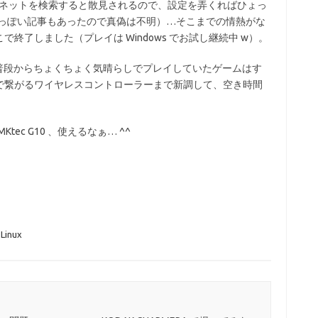
いう話もネットを検索すると散見されるので、設定を弄くればひょっ
れたっぽい記事もあったので真偽は不明）…そこまでの情熱がな
終了しました（プレイは Windows でお試し継続中 w）。
して普段からちょくちょく気晴らしでプレイしていたゲームはす
 USB で繋がるワイヤレスコントローラーまで新調して、空き時間
MKtec G10 、使えるなぁ… ^^
Linux