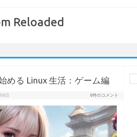
com Reloaded
検
TS で始める Linux 生活：ゲーム編
索:
2月6日
0件のコメント