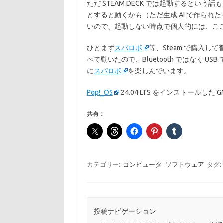
ただ STEAM DECK では起動すると
とすると動くかも（ただ生成 AI で作ら
いので、起動しない時点で個人的には、ここで
ひとまず
スパロボ
等、Steam で購入
べて動いたので、Bluetooth ではなく
に
スパロボ
を楽しんでいます。
Pop!_OS
24.04 LTS をインストールした G
共有：
カテゴリー:
コンピュータ
ソフトウェア
タグ:
投稿ナビゲーション