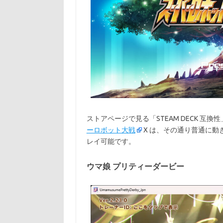
ストアページで見る「STEAM DECK 互換性
ーロボット大戦
X は、その通り普通に
レイ可能です。
ウマ娘 プリティーダービー