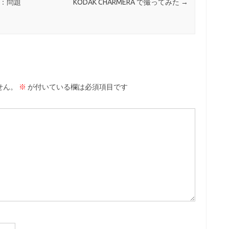
生活：問題
KODAK CHARMERA で撮ってみた
→
せん。
※
が付いている欄は必須項目です