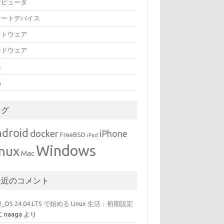
ンピュータ
マートデバイス
フトウェア
ードウェア
真
馬
タグ
droid
docker
iPhone
FreeBSD
iPad
Windows
inux
Mac
最近のコメント
p!_OS 24.04 LTS で始める Linux 生活：初期設定
に
naaga
より