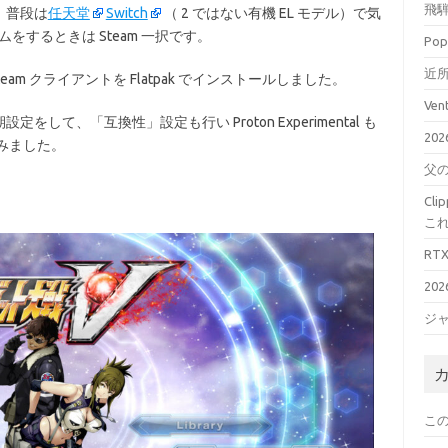
飛騨
、普段は
任天堂
Switch
（ 2 ではない有機 EL モデル）で気
をするときは Steam 一択です。
Pop
近所
も Steam クライアントを Flatpak でインストールしました。
Ve
て、「互換性」設定も行い Proton Experimental も
20
みました。
父
Cl
こ
RT
20
ジ
こ