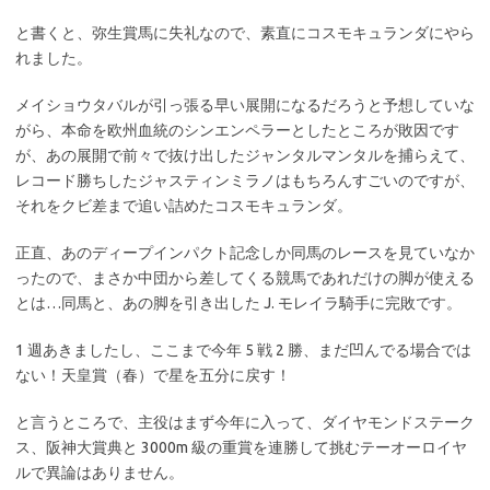
と書くと、弥生賞馬に失礼なので、素直にコスモキュランダにやら
れました。
メイショウタバルが引っ張る早い展開になるだろうと予想していな
がら、本命を欧州血統のシンエンペラーとしたところが敗因です
が、あの展開で前々で抜け出したジャンタルマンタルを捕らえて、
レコード勝ちしたジャスティンミラノはもちろんすごいのですが、
それをクビ差まで追い詰めたコスモキュランダ。
正直、あのディープインパクト記念しか同馬のレースを見ていなか
ったので、まさか中団から差してくる競馬であれだけの脚が使える
とは…同馬と、あの脚を引き出した J. モレイラ騎手に完敗です。
1 週あきましたし、ここまで今年 5 戦 2 勝、まだ凹んでる場合では
ない！天皇賞（春）で星を五分に戻す！
と言うところで、主役はまず今年に入って、ダイヤモンドステーク
ス、阪神大賞典と 3000m 級の重賞を連勝して挑むテーオーロイヤ
ルで異論はありません。