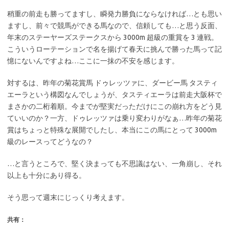
稍重の前走も勝ってますし、瞬発力勝負にならなければ…とも思い
ますし、前々で競馬ができる馬なので、信頼しても…と思う反面、
年末のステーヤーズステークスから 3000m 超級の重賞を 3 連戦。
こういうローテーションで名を揚げて春天に挑んで勝った馬って記
憶にないんですよね…ここに一抹の不安を感じます。
対するは、昨年の菊花賞馬 ドゥレッツァに、ダービー馬 タスティ
エーラという構図なんでしょうが、タスティエーラは前走大阪杯で
まさかの二桁着順。今までが堅実だっただけにこの崩れ方をどう見
ていいのか？一方、ドゥレッツァは乗り変わりがなぁ…昨年の菊花
賞はちょっと特殊な展開でしたし、本当にこの馬にとって 3000m
級のレースってどうなの？
…と言うところで、堅く決まっても不思議はない、一角崩し、それ
以上も十分にあり得る。
そう思って週末にじっくり考えます。
共有：