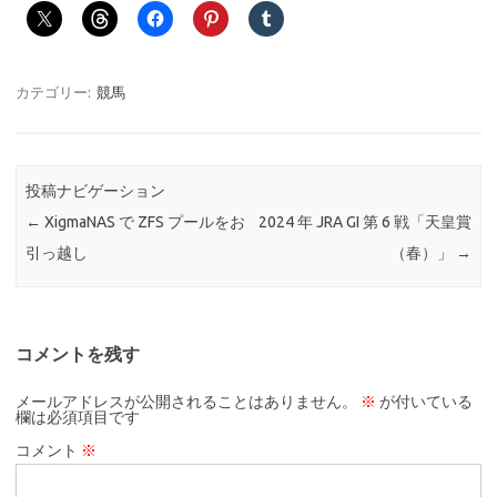
カテゴリー:
競馬
投稿ナビゲーション
←
XigmaNAS で ZFS プールをお
2024 年 JRA GI 第 6 戦「天皇賞
引っ越し
（春）」
→
コメントを残す
メールアドレスが公開されることはありません。
※
が付いている
欄は必須項目です
コメント
※