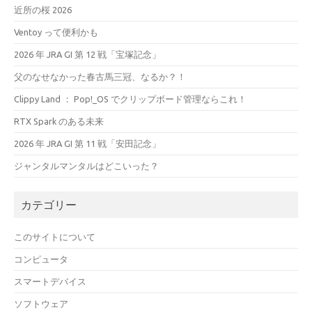
近所の桜 2026
Ventoy って便利かも
2026 年 JRA GI 第 12 戦「宝塚記念」
父のなせなかった春古馬三冠、なるか？！
Clippy Land ： Pop!_OS でクリップボード管理ならこれ！
RTX Spark のある未来
2026 年 JRA GI 第 11 戦「安田記念」
ジャンタルマンタルはどこいった？
カテゴリー
このサイトについて
コンピュータ
スマートデバイス
ソフトウェア