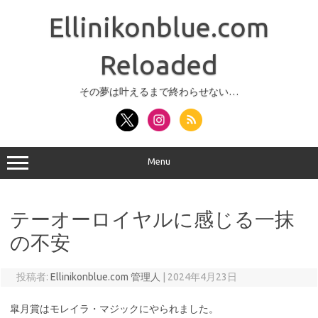
コ
ン
Ellinikonblue.com
テ
ン
ツ
へ
Reloaded
ス
キ
ッ
その夢は叶えるまで終わらせない…
プ
Menu
テーオーロイヤルに感じる一抹
の不安
投稿者:
Ellinikonblue.com 管理人
|
2024年4月23日
皐月賞はモレイラ・マジックにやられました。