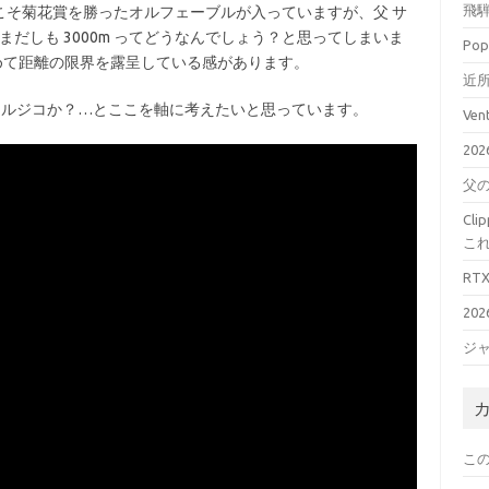
飛騨
系こそ菊花賞を勝ったオルフェーブルが入っていますが、父 サ
らまだしも 3000m ってどうなんでしょう？と思ってしまいま
Pop
めて距離の限界を露呈している感があります。
近所
のエネルジコか？…とここを軸に考えたいと思っています。
Ve
20
父
Cl
こ
RT
20
ジ
こ