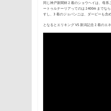
同じ神戸新聞杯 2 着のショウヘイは、母
ートゥルナーリアってのは 2400m までな
すし、3 着のジョバンニは、ダービーも含
となるとエリキング VS 新潟記念 2 着