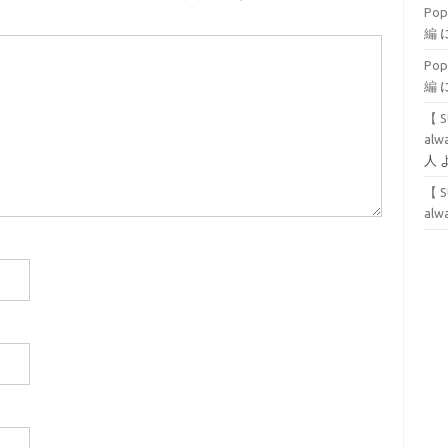
Po
編
Po
編
【 S
alwa
人
【 S
alwa