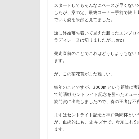
スタートしてもそんなにペースが早くない
したが、案の定、最終コーナー手前で鞍上 
でいく姿を呆然と見てました。
逆に終始落ち着いて見えた勝ったエンブロイ
ラディレーヌは切りましたが… orz）
発走直前のことでこれはどうしようもない
ます。
が、この菊花賞がまた難しい。
毎年のことですが、3000m という距離
で前哨戦 セントライト記念を勝ったミュー
旋門賞に出走しましたので、春の王者は不
まずはセントライト記念と神戸新聞杯とい
が、血統的にも、父 キズナで、母系にも Sad
ます。