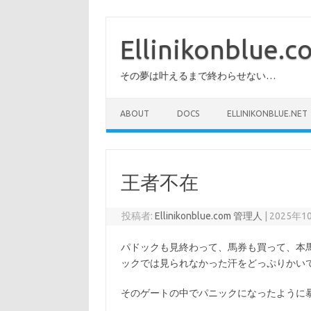
コ
ン
テ
Ellinikonblue.
ン
ツ
へ
その夢は叶えるまで終わらせない…
ス
キ
ッ
プ
ABOUT
DOCS
ELLINIKONBLUE.NET
王者不在
投稿者:
Ellinikonblue.com 管理人
|
2025年1
パドックも見終わって、馬券も買って、本
ックでは見られなかった汗をどっぷりかいて
そのゲートの中でパニックになったように