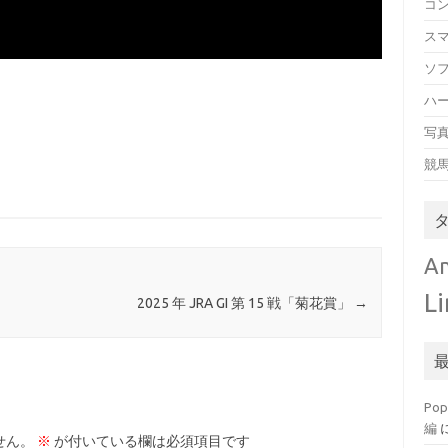
コ
ス
ソ
ハ
写
競
An
L
2025 年 JRA GI 第 15 戦「菊花賞」
→
Po
編
せん。
※
が付いている欄は必須項目です