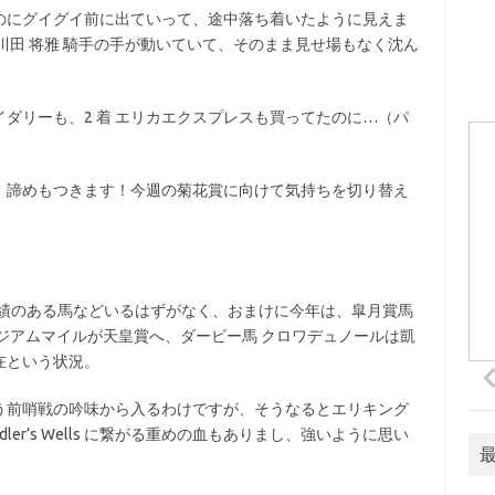
のにグイグイ前に出ていって、途中落ち着いたように見えま
川田 将雅 騎手の手が動いていて、そのまま見せ場もなく沈ん
ダリーも、2 着 エリカエクスプレスも買ってたのに…（パ
！諦めもつきます！今週の菊花賞に向けて気持ちを切り替え
に実績のある馬などいるはずがなく、おまけに今年は、皐月賞馬
ジアムマイルが天皇賞へ、ダービー馬 クロワデュノールは凱
在という状況。
う前哨戦の吟味から入るわけですが、そうなるとエリキング
ler’s Wells に繋がる重めの血もありまし、強いように思い