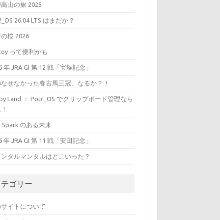
高山の旅 2025
!_OS 26.04 LTS はまだか？
の桜 2026
ntoy って便利かも
26 年 JRA GI 第 12 戦「宝塚記念」
のなせなかった春古馬三冠、なるか？！
ippy Land ： Pop!_OS でクリップボード管理なら
れ！
X Spark のある未来
26 年 JRA GI 第 11 戦「安田記念」
ャンタルマンタルはどこいった？
カテゴリー
のサイトについて