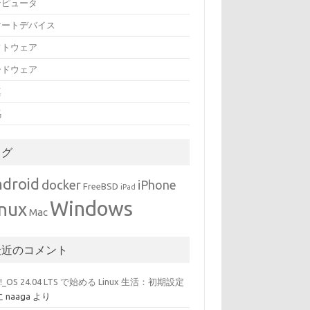
ンピュータ
マートデバイス
フトウェア
ードウェア
真
馬
タグ
droid
docker
iPhone
FreeBSD
iPad
Windows
inux
Mac
最近のコメント
p!_OS 24.04 LTS で始める Linux 生活：初期設定
に
naaga
より