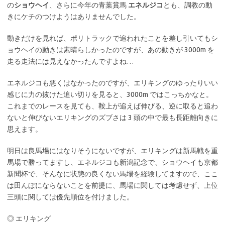
の
ショウヘイ
、さらに今年の青葉賞馬
エネルジコ
とも、調教の動
きにケチのつけようはありませんでした。
動きだけを見れば、ポリトラックで追われたことを差し引いてもシ
ョウヘイの動きは素晴らしかったのですが、あの動きが 3000m を
走る走法には見えなかったんですよね…
エネルジコも悪くはなかったのですが、エリキングのゆったりいい
感じに力の抜けた追い切りを見ると、3000m ではこっちかなと。
これまでのレースを見ても、鞍上が追えば伸びる、逆に取ると追わ
ないと伸びないエリキングのズブさは 3 頭の中で最も長距離向きに
思えます。
明日は良馬場にはなりそうにないですが、エリキングは新馬戦を重
馬場で勝ってますし、エネルジコも新潟記念で、ショウヘイも京都
新聞杯で、そんなに状態の良くない馬場を経験してますので、ここ
は田んぼにならないことを前提に、馬場に関しては考慮せず、上位
三頭に関しては優先順位を付けました。
◎ エリキング