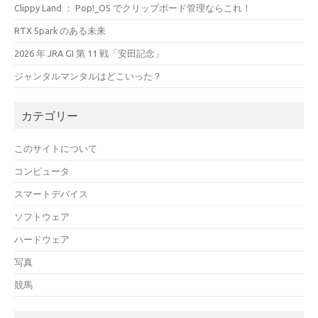
Clippy Land ： Pop!_OS でクリップボード管理ならこれ！
RTX Spark のある未来
2026 年 JRA GI 第 11 戦「安田記念」
ジャンタルマンタルはどこいった？
カテゴリー
このサイトについて
コンピュータ
スマートデバイス
ソフトウェア
ハードウェア
写真
競馬