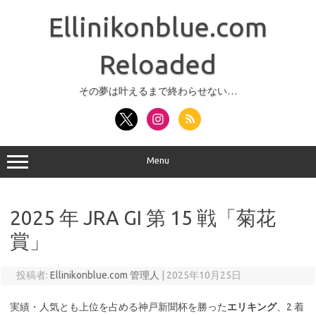
コ
ン
Ellinikonblue.com
テ
ン
ツ
へ
Reloaded
ス
キ
ッ
その夢は叶えるまで終わらせない…
プ
Menu
2025 年 JRA GI 第 15 戦「菊花
賞」
投稿者:
Ellinikonblue.com 管理人
|
2025年10月25日
実績・人気とも上位を占める神戸新聞杯を勝った
エリキング
、2 着