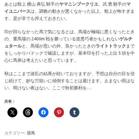
あとは鞍上 横山 典弘 騎手の
ヤマニンブークリエ
、武 豊 騎手の
マ
イユニバース
は、調教の動きが悪くなかった以上、鞍上が怖すぎま
す。是が非でも抑えておきたい。
印が回らなかった馬で気になるとは、馬場が極端に悪くなったとき
の、重馬場の 2400m 戦を勝っている道悪巧者かもしれない
ゲルチ
ュタール
と、馬場が思いの外、良かったときの
ライトトラック
まで
をしっかりパドックで確認しますが、基本印を打った上位 5 頭を中
心に馬券は考えたいと思っています。
秋はここまで波乱の結果が続いておりますが、予想は自分の目を信
じ続けて、妙な穴狙いに傾倒することは避けます。止まない雨はな
い、明けない夜はない。ここで秋初勝利を…
共有：
カテゴリー:
競馬