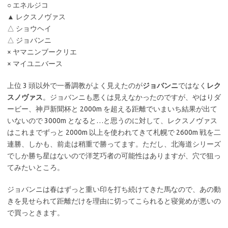
○ エネルジコ
▲ レクスノヴァス
△ ショウヘイ
△ ジョバンニ
× ヤマニンブークリエ
× マイユニバース
上位 3 頭以外で一番調教がよく見えたのが
ジョバンニ
ではなく
レク
スノヴァス
。ジョバンニも悪くは見えなかったのですが、やはりダ
ービー、神戸新聞杯と 2000m を超える距離でいまいち結果が出て
いないので 3000m となると…と思うのに対して、レクスノヴァス
はこれまでずっと 2000m 以上を使われてきて札幌で 2600m 戦を二
連勝、しかも、前走は稍重で勝ってます。ただし、北海道シリーズ
でしか勝ち星はないので洋芝巧者の可能性はありますが、穴で狙っ
てみたいところ。
ジョバンニは春はずっと重い印を打ち続けてきた馬なので、あの動
きを見せられて距離だけを理由に切ってこられると寝覚めが悪いの
で買っときます。