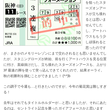
を狙ったスタ
ーズオンアー
スが立ち後れ
るとは思いま
せんでした
し、アートハ
ウスももう少
し頑張れると
思ったのです
が、まさかのメモリーレゾンにまで交わされるとも思いませんでし
たが、スタニングローズが終始、前を行くアートハウスを見る位置
に付け、直線抜けだし、立ち後れたスターズオンアースも、上がり
3F 最速の脚を使って突っ込んできてくれたので、結果オーライ。
秋の初勝利を掴むことができました！ (^^)b
この調子で今週も…と行きたいのですが、今年の菊花賞は難しすぎ
る！
去年はそれでもタイトルホルダーが…と思いましたが、それにあた
るのは、セントライト記念を勝ったガイアフォースかと思います