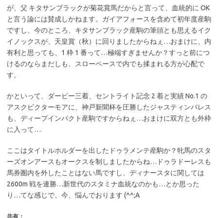
が、父 キタサンブラックが菊花賞馬だからと言って、血統的に OK
と言う論には賛成しかねます。ガイアフォースを含めて初年度産駒
ですし、今のところ、キタサンブラック産駒の筆頭とも思えるイク
イノックスが、天皇賞（秋）に回りましたからねぇ…おまけに、内
有利と思っても、1 枠 1 番って…極端すぎませんか？すっと前につ
けるのならまだしも、スローペースで内でも揉まれる方が心配で
す。
かといって、ダービー三着、セントライト記念 2 着と実績 No.1 の
アスクビクターモアに、神戸新聞杯を圧勝したジャスティンパレス
も、ディープインパクト産駒ですからねぇ…おまけに双方とも外枠
に入って…
ここはタイトルホルダーを出したドゥラメンテ産駒か？牝馬のスタ
ーズオンアースもオークスを制しましたからね…ドゥラドーレスも
馬券圏内を外したことはない馬ですし、ディナースタに関しては
2600m 戦を連勝…新世代のスタミナ血統なのかも…とか思った
り…てな感じで、今、悩んでおります (^^;A
共有：