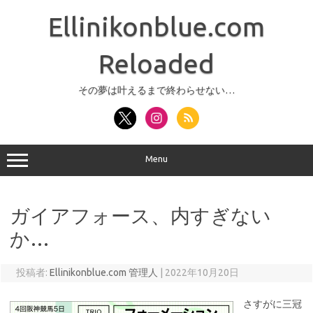
コ
ン
Ellinikonblue.com
テ
ン
ツ
へ
Reloaded
ス
キ
ッ
その夢は叶えるまで終わらせない…
プ
Menu
ガイアフォース、内すぎない
か…
投稿者:
Ellinikonblue.com 管理人
|
2022年10月20日
さすがに三冠