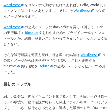
WordPress
をコンテナで動かすだけであれば、Hello, World 的ド
キュメントはごまんとありますし、それこそ
WordPress
の公式
イメージがあります。
WordPress
の公式イメージの dockerfile を弄くり倒して、Perl
の実行環境＋
blosxom
を動かすためのプラグイン一式をインス
トールとか、結構、泥臭いこともやってみましたが、なんとなく美
しくない。
そんな試行錯誤を何度も続け、行き着いた結論は
WordPress
の
公式イメージからは PHP-FPM だけを使い、これと連携する
blosxom
実行環境を
Debian
の公式イメージからビルドする形
でした。
最初のトラブル
細かい部分は、後々ドキュメント化するとして、今回、一通りロー
カルの環境で、動作確認の終わった関連ファイルをサーバーにアッ
プして、いざ、移行となったときに遭遇した最初のトラブルについ