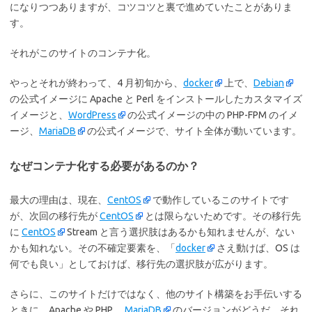
になりつつありますが、コツコツと裏で進めていたことがありま
す。
それがこのサイトのコンテナ化。
やっとそれが終わって、4 月初旬から、
docker
上で、
Debian
の公式イメージに Apache と Perl をインストールしたカスタマイズ
イメージと、
WordPress
の公式イメージの中の PHP-FPM のイメ
ージ、
MariaDB
の公式イメージで、サイト全体が動いています。
なぜコンテナ化する必要があるのか？
最大の理由は、現在、
CentOS
で動作しているこのサイトです
が、次回の移行先が
CentOS
とは限らないためです。その移行先
に
CentOS
Stream と言う選択肢はあるかも知れませんが、ない
かも知れない。その不確定要素を、「
docker
さえ動けば、OS は
何でも良い」としておけば、移行先の選択肢が広がります。
さらに、このサイトだけではなく、他のサイト構築をお手伝いする
ときに、Apache や PHP 、
MariaDB
のバージョンがどうだ、それ