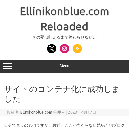
コ
ン
Ellinikonblue.com
テ
ン
ツ
へ
Reloaded
ス
キ
ッ
その夢は叶えるまで終わらせない…
プ
Menu
サイトのコンテナ化に成功しま
した
投稿者:
Ellinikonblue.com 管理人
|
2023年4月17日
自分で言うのも何ですが、最近、ここが当たらない競馬予想ブログ