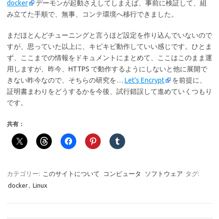
docker
デーモンが起動さえしてしまえば、事前に検証して、組
み立てた手順で、無事、コンテ環境へ移行できました。
まだほとんどチューニングと言うほど設定を作り込んでいないので
すが、思っていた以上に、キビキビ動作していい感じです。ひとま
ず、ここまでの情報をドキュメントにまとめて、ここはこのまま運
用しますが、昨今、HTTPS で動作するようにしないと他に展開で
きない昨今なので、そちらの研究を…
Let’s Encrypt
を前提に、
証明書まわりをどうするかを今後、試行錯誤して進めていくつもり
です。
共有：
カテゴリー:
このサイトについて
コンピュータ
ソフトウェア
タグ:
docker
,
Linux