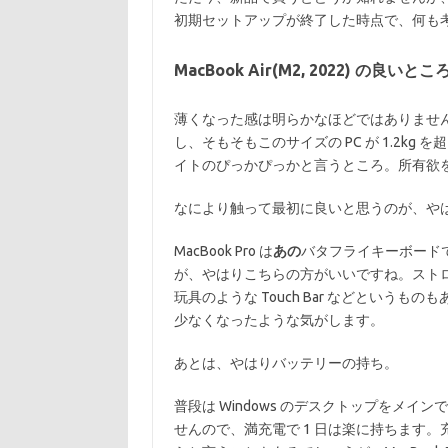
初期セットアップが終了した時点で、何も考えず
MacBook Air(M2, 2022) の良いとこ
薄くなった感は明らかなほどではありません
し、そもそもこのサイズの PC が 1.2k
イトのぴっかぴっかと言うところ。所有欲を満
なにより触って最初に良いと思うのが、や
MacBook Pro は
あの
バタフライキーボードで
が、やはりこちらの方がいいですね。スト
玩具のような Touch Bar などという
少なくなったような気がします。
あとは、やはりバッテリーの持ち。
普段は Windows のデスクトップをメインで
せんので、満充電で 1 日は楽に持ちます。充