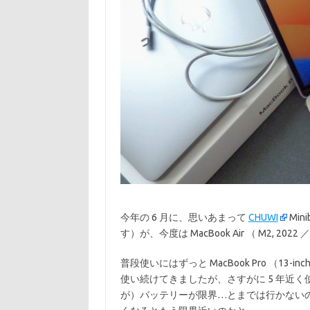
今年の 6 月に、思いあまって
CHUWI
Mi
す）が、今度は MacBook Air （ M2, 202
普段使いにはずっと MacBook Pro （13-inch, 2
使い続けてきましたが、さすがに 5 年近
が）バッテリーが限界…とまでは行かないの