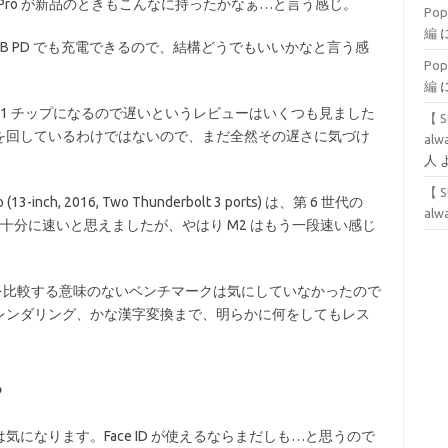
 Pro が新品のときもこんなに持ったかなぁ…と言う感じ。
Po
編
USB PD でも充電できるので、結構どうでもいいかなと言う感
Po
編
ップが 1 チップになるので遅いというレビューはいくつも見ました
【 S
を回しているわけではないので、まだ全然その遅さに気づけ
alwa
人
【 S
ch, 2016, Two Thunderbolt 3 ports) は、第 6 世代の
alwa
まだまだ十分に速いと思えましたが、やはり M2 はもう一段速い感じ
ースの M2 を比較する意味のないベンチマークは気にしていなかったので
レンダリング、かな漢字変換まで、明らかに何をしてもレス
ろ
になります。Face ID が使えるならまだしも…と思うので