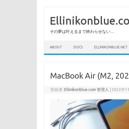
コ
ン
テ
Ellinikonblue.
ン
ツ
へ
その夢は叶えるまで終わらせない…
ス
キ
ッ
プ
ABOUT
DOCS
ELLINIKONBLUE.NET
MacBook Air (M2,
投稿者:
Ellinikonblue.com 管理人
|
2022年1