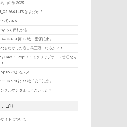
高山の旅 2025
!_OS 26.04 LTS はまだか？
の桜 2026
ntoy って便利かも
26 年 JRA GI 第 12 戦「宝塚記念」
のなせなかった春古馬三冠、なるか？！
ippy Land ： Pop!_OS でクリップボード管理なら
れ！
X Spark のある未来
26 年 JRA GI 第 11 戦「安田記念」
ャンタルマンタルはどこいった？
カテゴリー
のサイトについて