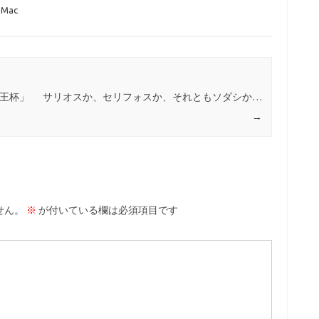
Mac
ス女王杯」
サリオスか、セリフォスか、それともソダシか…
→
せん。
※
が付いている欄は必須項目です