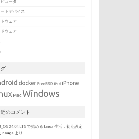
ンピュータ
マートデバイス
フトウェア
ードウェア
真
馬
タグ
droid
docker
iPhone
FreeBSD
iPad
Windows
inux
Mac
最近のコメント
p!_OS 24.04 LTS で始める Linux 生活：初期設定
に
naaga
より