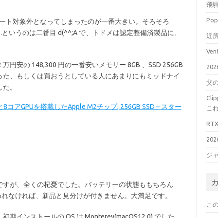
飛騨
Pop
ra のサポート対象外となってしまったのが一番大きい。そろそろ
…というのは二番目 d(^^;A で、トドメは認定整備済製品に、
近所
Ve
の 148,300 円の一番安いメモリー 8GB 、SSD 256GB
20
った、もしくは買おうとしている人にあまりにもミッドナイ
父
した。
Cl
PUと8コアGPUを搭載したApple M2チップ, 256GB SSD – スター
こ
RT
20
ジ
ですが、全くの杞憂でした。バッテリーの状態ももちろん
言われなければ、新品と見分けが付きません。大満足です。
こ
トールの OS は Monterey(macOS12.0) でした。