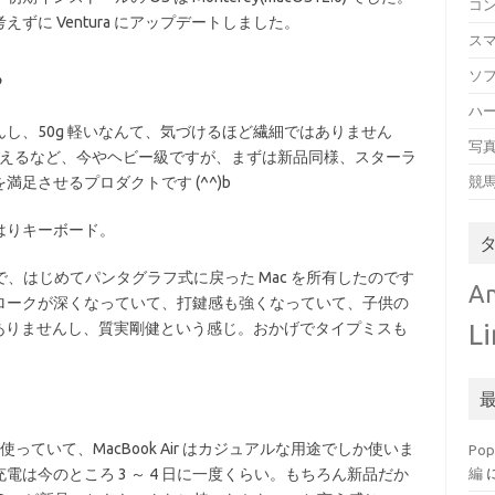
コ
に Ventura にアップデートしました。
ス
ろ
ソ
ハ
し、50g 軽いなんて、気づけるほど繊細ではありません
写
g を超えるなど、今やヘビー級ですが、まずは新品同様、スターラ
足させるプロダクトです (^^)b
競
はりキーボード。
、はじめてパンタグラフ式に戻った Mac を所有したのです
An
ロークが深くなっていて、打鍵感も強くなっていて、子供の
L
ものもありませんし、質実剛健という感じ。おかげでタイプミスも
使っていて、MacBook Air はカジュアルな用途でしか使いま
Po
電は今のところ 3 ～ 4 日に一度くらい。もちろん新品だか
編