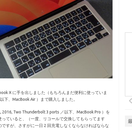
nibook X に手を出しました（もちろんまだ便利に使っていま
2 ／以下、MacBook Air ）まで購入しました。
016, Two Thunderbolt 3 ports ／以下、MacBook Pro ）を
く使っていると、（一度、リコールで交換してもらってます
ですが、さすがに一日 2 回充電しなくならなければならな