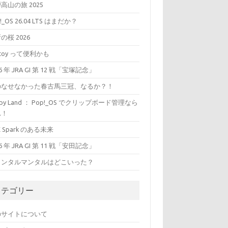
高山の旅 2025
!_OS 26.04 LTS はまだか？
の桜 2026
ntoy って便利かも
26 年 JRA GI 第 12 戦「宝塚記念」
のなせなかった春古馬三冠、なるか？！
ippy Land ： Pop!_OS でクリップボード管理なら
れ！
X Spark のある未来
26 年 JRA GI 第 11 戦「安田記念」
ャンタルマンタルはどこいった？
カテゴリー
のサイトについて