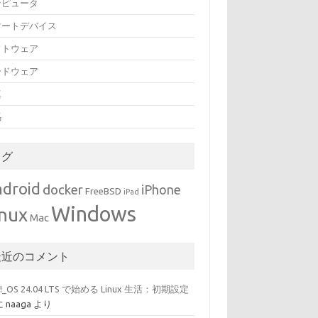
ンピュータ
マートデバイス
フトウェア
ードウェア
真
馬
タグ
droid
docker
iPhone
FreeBSD
iPad
Windows
inux
Mac
最近のコメント
p!_OS 24.04 LTS で始める Linux 生活：初期設定
に
naaga
より