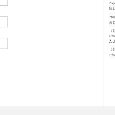
Po
編
Po
編
【 S
alwa
人
【 S
alwa