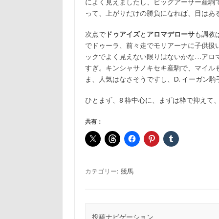
によく見えましたし、ビッグアーサー産駒
って、上がりだけの勝負になれば、目はあ
次点で
ドゥアイズ
と
アロマデローサ
も調教
でドゥーラ、前々走でモリアーナに子供扱
ックでよく見えない限りはないかな…アロ
すぎ。キンシャサノキセキ産駒で、マイル
ま、人気はなさそうですし、D. イーガン
ひとまず、8 枠中心に、まずは枠で抑えて、
共有：
カテゴリー:
競馬
投稿ナビゲーション