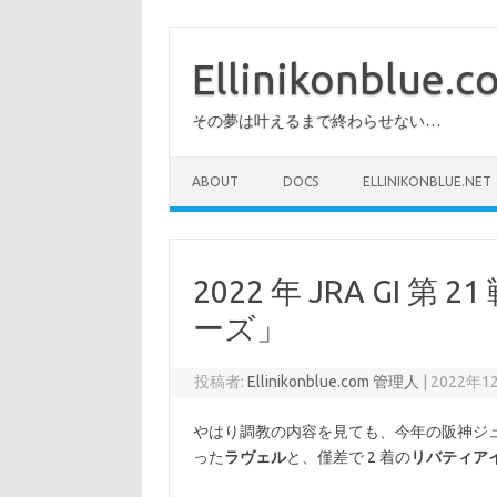
コ
ン
テ
Ellinikonblue.
ン
ツ
へ
その夢は叶えるまで終わらせない…
ス
キ
ッ
プ
ABOUT
DOCS
ELLINIKONBLUE.NET
2022 年 JRA GI
ーズ」
投稿者:
Ellinikonblue.com 管理人
|
2022年1
やはり調教の内容を見ても、今年の阪神ジ
った
ラヴェル
と、僅差で 2 着の
リバティア