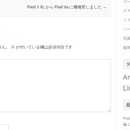
コ
Pixel 3 XL から Pixel 6a に機種変しました
→
ス
ソ
ハ
写
せん。
※
が付いている欄は必須項目です
競
An
L
Po
編