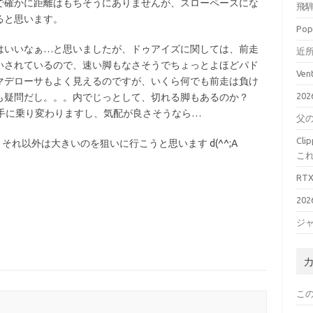
で確かに距離はもちそうにありませんが、スローペースにな
飛騨
ると思います。
Pop
はいいなぁ…と思いましたが、ドゥアイズに関しては、前走
近所
いされているので、速い脚もなさそうでちょっとよほどパド
Ve
マデローサもよく見えるのですが、いくら何でも前走は負け
20
も疑問だし。。。内でじっとして、切れる脚もあるのか？
騎手に乗り変わりますし、気配が良さそうなら…
父
Cl
それ以外は大きいのを狙いに行こうと思います d(^^;A
こ
RT
20
ジ
こ