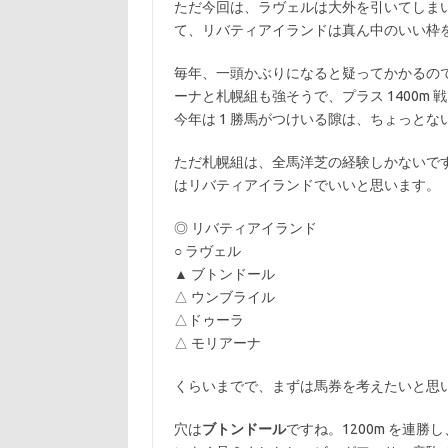
ただ今回は、ラヴェルは大外を引いてしま
て、リバティアイランドは真ん中のいい枠
毎年、一頭かぶりになると疑ってかかるの
ーナと札幌組も強そうで、プラス 1400m
今年は 1 勝馬がつけいる隙は、ちょっとな
ただ札幌組は、全馬洋芝の経験しかないです
はリバティアイランドでいいと思います。
◎ リバティアイランド
○ ラヴェル
▲ ブトンドール
△ ウンブライル
△ドゥーラ
△ モリアーナ
くらいまでで、まずは馬券を考えたいと思
穴は
ブトンドール
ですね。1200m を連勝