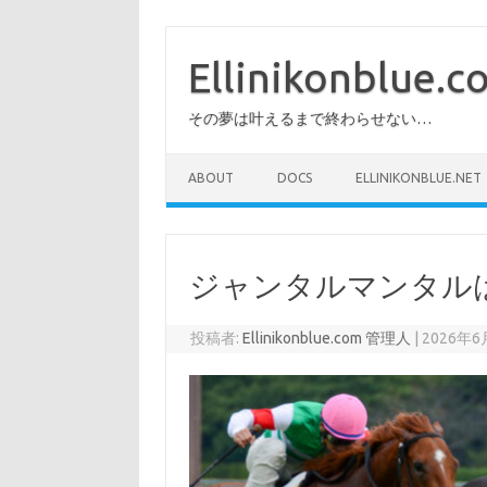
コ
ン
テ
Ellinikonblue.
ン
ツ
へ
その夢は叶えるまで終わらせない…
ス
キ
ッ
プ
ABOUT
DOCS
ELLINIKONBLUE.NET
ジャンタルマンタル
投稿者:
Ellinikonblue.com 管理人
|
2026年