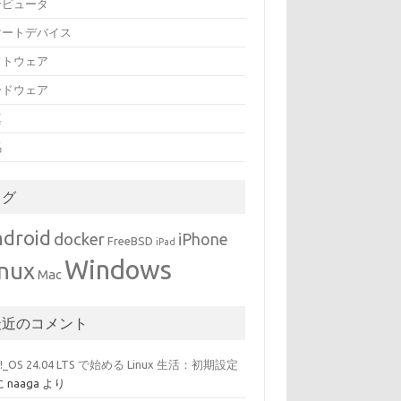
ンピュータ
マートデバイス
フトウェア
ードウェア
真
馬
タグ
droid
docker
iPhone
FreeBSD
iPad
Windows
inux
Mac
最近のコメント
p!_OS 24.04 LTS で始める Linux 生活：初期設定
に
naaga
より