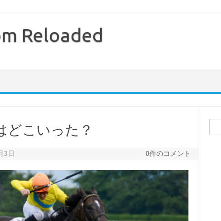
com Reloaded
検
はどこいった？
索:
6月3日
0件のコメント