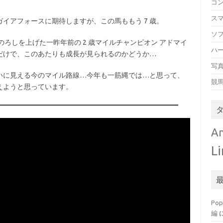
コ
ス
ガイアフォースに期待しますが、この馬ももう 7 歳。
ソ
ろしを上げた一昨年前の 2 歳マイルチャンピオン アドマイ
ハ
だけで、このあたりも成長が見られるのかどうか…
写
いに見える今のマイル路線…今年も一筋縄では…と思って、
競
えようと思っています。
An
L
Po
編