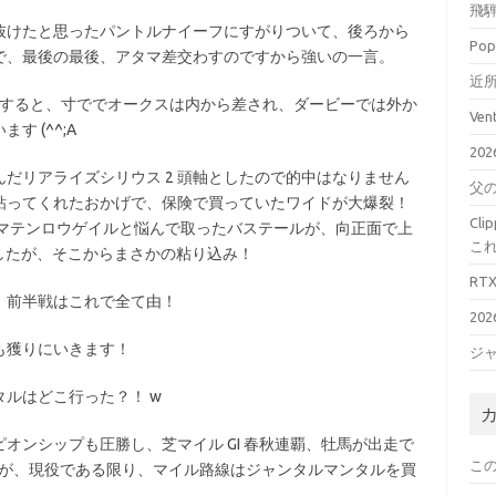
飛騨
抜けたと思ったパントルナイーフにすがりついて、後ろから
Pop
脚で、最後の最後、アタマ差交わすのですから強いの一言。
近所
手にすると、寸ででオークスは内から差され、ダービーでは外か
Ve
 (^^;A
20
だリアライズシリウス 2 頭軸としたので的中はなりません
父
に粘ってくれたおかげで、保険で買っていたワイドが大爆裂！
Cl
着 マテンロウゲイルと悩んで取ったバステールが、向正面で上
こ
ましたが、そこからまさかの粘り込み！
RT
！前半戦はこれで全て由！
20
も獲りにいきます！
ジ
ルはどこ行った？！ w
オンシップも圧勝し、芝マイル GI 春秋連覇、牡馬が出走で
こ
たこの馬が、現役である限り、マイル路線はジャンタルマンタルを買