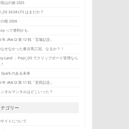
高山の旅 2025
!_OS 26.04 LTS はまだか？
の桜 2026
ntoy って便利かも
26 年 JRA GI 第 12 戦「宝塚記念」
のなせなかった春古馬三冠、なるか？！
ippy Land ： Pop!_OS でクリップボード管理なら
れ！
X Spark のある未来
26 年 JRA GI 第 11 戦「安田記念」
ャンタルマンタルはどこいった？
カテゴリー
のサイトについて