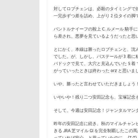
対してロブチェンは、必殺のタイミングで
一完歩ずつ差を詰め、上がり 2 位タイの
パントルナイーフの鞍上 C. ルメール 騎
ら差され、悪夢を見ているようだったと思います
とにかく、本線は勝ったロブチェンと、沈ん
でした。が、しかし、バステールが 3 着
パドックで見て、大穴と見込んでいた 5 
がっていったときは終わった orz と思い
いや、勝ったと言わせていただきましょう
いやいや！残り二つ安田記念も、宝塚記念
そして、今週は安田記念！ジャンタルマンタ
昨年の安田記念に続き、秋のマイルチャンピ
きる JRA 芝マイル GI を完全制覇し
っていれば安心…と思っていたのに… (T-T)