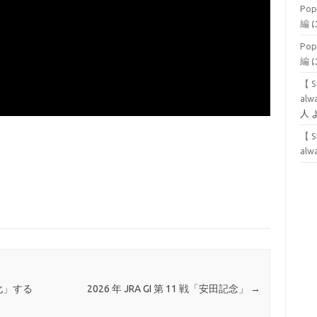
Po
編
Po
編
【 S
alwa
人
【 S
alwa
写化」する
2026 年 JRA GI 第 11 戦「安田記念」
→