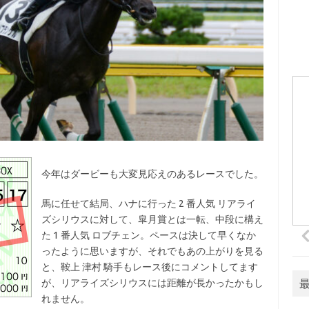
今年はダービーも大変見応えのあるレースでした。
馬に任せて結局、ハナに行った 2 番人気 リアライ
ズシリウスに対して、皐月賞とは一転、中段に構え
た 1 番人気 ロブチェン。ペースは決して早くなか
ったように思いますが、それでもあの上がりを見る
と、鞍上 津村 騎手もレース後にコメントしてます
が、リアライズシリウスには距離が長かったかもし
れません。