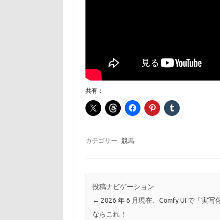
共有：
カテゴリー:
競馬
投稿ナビゲーション
←
2026 年 6 月現在、Comfy UI で「実
ならこれ！