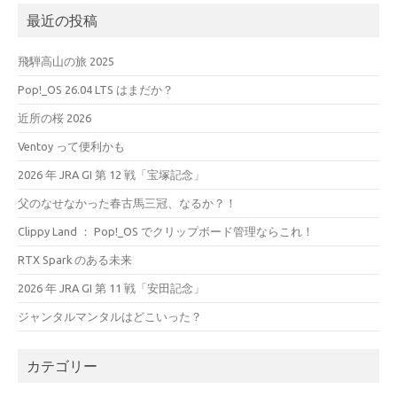
最近の投稿
飛騨高山の旅 2025
Pop!_OS 26.04 LTS はまだか？
近所の桜 2026
Ventoy って便利かも
2026 年 JRA GI 第 12 戦「宝塚記念」
父のなせなかった春古馬三冠、なるか？！
Clippy Land ： Pop!_OS でクリップボード管理ならこれ！
RTX Spark のある未来
2026 年 JRA GI 第 11 戦「安田記念」
ジャンタルマンタルはどこいった？
カテゴリー