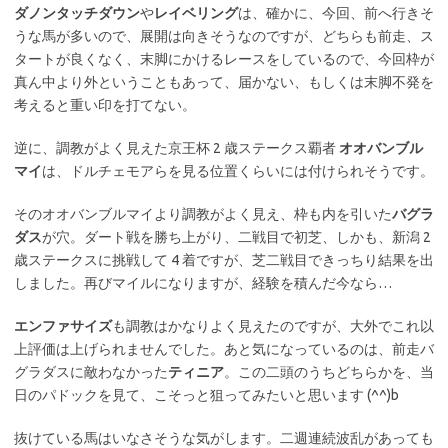
ダノンタッチダウン
や
レイベリング
は、確かに、今回、前へ行きそ
うな馬が多いので、展開は向きそうなのですが、どちらも前走、ス
タートが良くなく、末脚にかけるレースをしているので、今回枠が
真ん中より外ということもあって、届かない、もしくは末脚不発を
考えると重い印を打てない。
逆に、調教がよく見えた京王杯 2 歳ステークス覇者
オオバンブル
マイ
は、ドルチェモアらを見る位置くらいには付けられそうです。
そのオオバンブルマイより調教がよく見え、枠も内を引いた
バグラ
ダス
が穴。ダート戦を勝ち上がり、二戦目で初芝、しかも、新潟 2
歳ステークスに挑戦して 4 着ですが、芝二戦目できっちり結果を出
しました。再びマイルになりますが、経験を積んだ今なら…
エンファサイズ
も調教はかなりよく見えたのですが、大外でこれ以
上評価は上げられませんでした。あと気になっているのは、前走バ
グラダスに敵わなかった
ティニア
。この二頭のうちどちらかを、当
日のパドックを見て、こそっと狙ってみたいと思います (^^)b
抜けている馬はいなさそうな気がします。二週連続波乱があっても