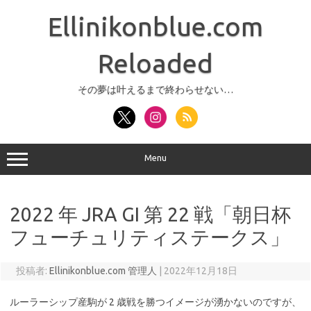
コ
ン
Ellinikonblue.com
テ
ン
ツ
へ
Reloaded
ス
キ
ッ
その夢は叶えるまで終わらせない…
プ
Menu
2022 年 JRA GI 第 22 戦「朝日杯
フューチュリティステークス」
投稿者:
Ellinikonblue.com 管理人
|
2022年12月18日
ルーラーシップ産駒が 2 歳戦を勝つイメージが湧かないのですが、