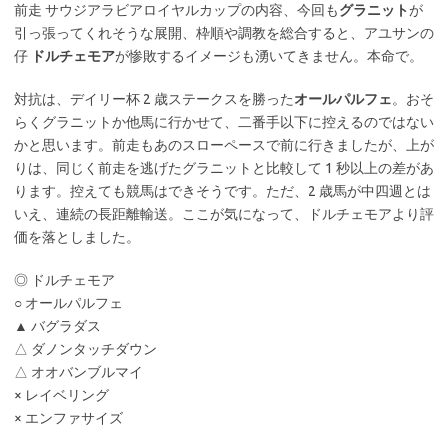
前走 サウジアラビアロイヤルカップの内容、今回も
グラニット
が
引っ張ってくれそうな展開、枠順や調教を総合すると、アユサンの
仔
ドルチェモア
が惨敗するイメージも湧いてきません。本命で。
対抗は、デイリー杯 2 歳ステークスを勝った
オールパルフェ
。おそ
らくグラニットか他馬に行かせて、二番手以下に控えるのではない
かと思います。前走もあのスローペースで前に行きましたが、上が
りは、同じく前走を逃げたグラニットと比較して 1 秒以上の差があ
ります。控えても競馬はできそうです。ただ、2 歳馬が中四週とは
いえ、連続の長距離輸送。ここが気になって、ドルチェモアより評
価を落としました。
◎ ドルチェモア
○ オールパルフェ
▲ バグラダス
△ ダノンタッチダウン
△ オオバンブルマイ
× レイベリング
× エンファサイズ