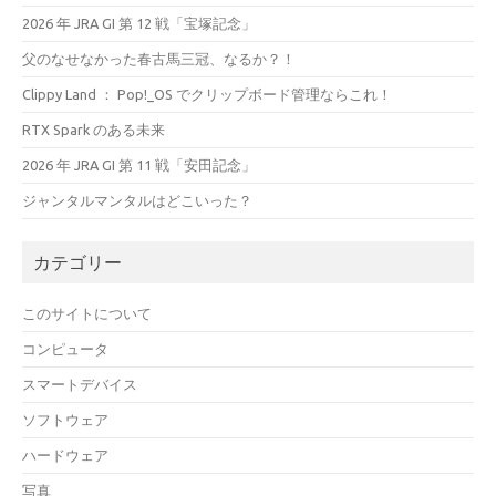
2026 年 JRA GI 第 12 戦「宝塚記念」
父のなせなかった春古馬三冠、なるか？！
Clippy Land ： Pop!_OS でクリップボード管理ならこれ！
RTX Spark のある未来
2026 年 JRA GI 第 11 戦「安田記念」
ジャンタルマンタルはどこいった？
カテゴリー
このサイトについて
コンピュータ
スマートデバイス
ソフトウェア
ハードウェア
写真