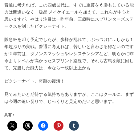
普通に考えれば、この四歳世代に、すでに重賞を 6 勝もしている能
力は間違いなく一級品 メイケイエールを加えて、これらが中心と
思いますが、やはり注目は一昨年前、三歳時にスプリンターズステ
ークスを制したピクシーナイト。
阪急杯を叩く予定でしたが、歩様が乱れて、ぶっつけに…しかも 1
年超ぶりの実戦。普通に考えれば、苦しいと言わざる得ないのです
が 2 年前は、ダノンスマッシュやレシステンシアなど、明らかに昨
今よりレベルが高かったスプリント路線で、それら古馬を敵に回し
て、完勝した能力は、今なら一枚以上上かも…
ピクシーナイト、奇跡の復活！
見てみたいと期待する気持ちもありますが、ここはクールに、まず
は今週の追い切りで、じっくりと見定めたいと思います。
共有：