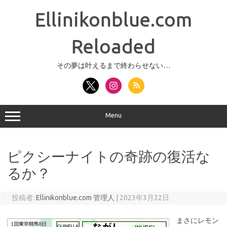
コ
ン
Ellinikonblue.com
テ
ン
ツ
へ
Reloaded
ス
キ
ッ
その夢は叶えるまで終わらせない…
プ
Menu
ピクシーナイトの奇跡の復活な
るか？
投稿者:
Ellinikonblue.com 管理人
|
2023年3月22日
まさにレモン