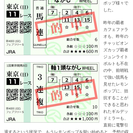
ポップ様々で
した。
昨年の覇者
カフェファラ
オも、昨年の
チャッピオン
ズカップ覇者
ジュンライト
ボルトも不在
の中、前哨戦
で強い競馬を
見せたレモン
ポップに、拮
抗することが
できると思わ
れたギルデッ
ドミラーも、
直前に電撃引
退するという状況で、もうレモンポップを疑い始めると、予想の収