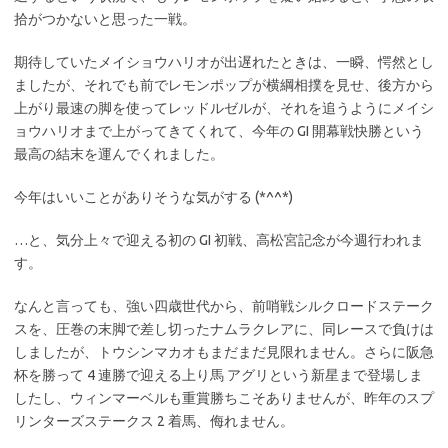
拾がつかないと思った一戦。
期待していたメイショウハリオが出遅れたときは、一瞬、愕然とし
ましたが、それでも前でレモンポップが横綱相撲を見せ、後方から
上がり最速の脚を使ってレッドルゼルが、それを追うようにメイシ
ョウハリオまで上がってきてくれて、今年の GI 開幕戦快勝という
最高の結末を運んでくれました。
今年はいいことがありそうな気がする (*^^*)
…と、気分上々で迎える初の GI 初戦、高松宮記念が今週行われま
す。
なんと言っても、強い四歳世代から、前哨戦シルクロードステーク
スを、圧巻の末脚で差し切ったナムラクレアに、同レースで負けは
しましたが、トウシンマカオもまだまだ見限れません。さらに阪急
杯を勝って 4 連勝で迎える上り馬 アグリという新星まで登場しま
したし、ウィンマーベルも重賞勝ちこそありませんが、昨年のスプ
リンターズステークス 2 着馬、侮れません。