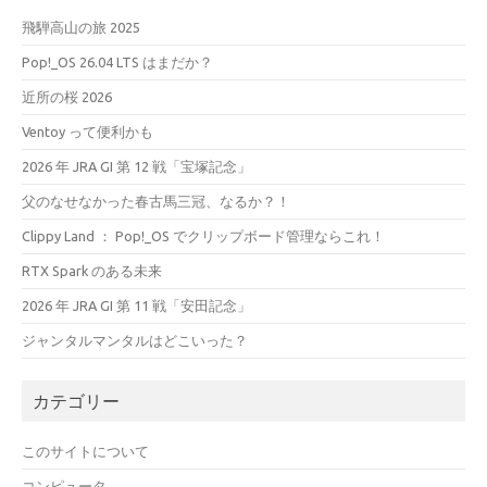
飛騨高山の旅 2025
Pop!_OS 26.04 LTS はまだか？
近所の桜 2026
Ventoy って便利かも
2026 年 JRA GI 第 12 戦「宝塚記念」
父のなせなかった春古馬三冠、なるか？！
Clippy Land ： Pop!_OS でクリップボード管理ならこれ！
RTX Spark のある未来
2026 年 JRA GI 第 11 戦「安田記念」
ジャンタルマンタルはどこいった？
カテゴリー
このサイトについて
コンピュータ