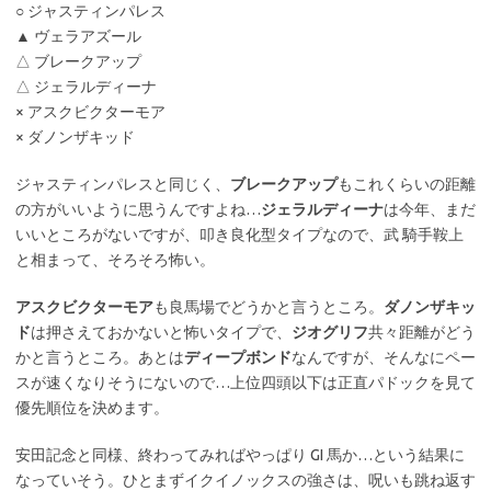
○ ジャスティンパレス
▲ ヴェラアズール
△ ブレークアップ
△ ジェラルディーナ
× アスクビクターモア
× ダノンザキッド
ジャスティンパレスと同じく、
ブレークアップ
もこれくらいの距離
の方がいいように思うんですよね…
ジェラルディーナ
は今年、まだ
いいところがないですが、叩き良化型タイプなので、武 騎手鞍上
と相まって、そろそろ怖い。
アスクビクターモア
も良馬場でどうかと言うところ。
ダノンザキッ
ド
は押さえておかないと怖いタイプで、
ジオグリフ
共々距離がどう
かと言うところ。あとは
ディープボンド
なんですが、そんなにペー
スが速くなりそうにないので…上位四頭以下は正直パドックを見て
優先順位を決めます。
安田記念と同様、終わってみればやっぱり GI 馬か…という結果に
なっていそう。ひとまずイクイノックスの強さは、呪いも跳ね返す