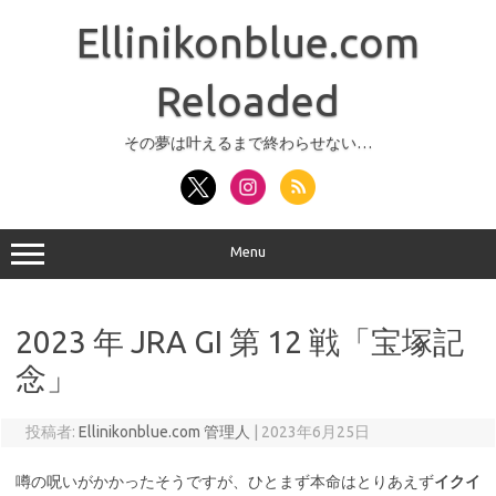
コ
ン
Ellinikonblue.com
テ
ン
ツ
へ
Reloaded
ス
キ
ッ
その夢は叶えるまで終わらせない…
プ
Menu
2023 年 JRA GI 第 12 戦「宝塚記
念」
投稿者:
Ellinikonblue.com 管理人
|
2023年6月25日
噂の呪いがかかったそうですが、ひとまず本命はとりあえず
イクイ