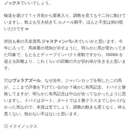
ノックス
でいいでしょう。
輸送を避けて 1 ヶ月前から栗東入り、調教を見ても十二分に動けて
いますし、鞍上も引き続き C. ルメール騎手。ほんと不安は例の呪
いだけです w
対抗も春の天皇賞馬
ジャスティンパレス
でいいかと思います。今
年に入って、馬体重の増加が示すように、明らかに馬が変わってき
た印象で、もともとディープインパクト産駒ですから、3000m を
超える距離より、これくらいの距離の方が切れ味が生きると思いま
す。
穴は
ヴェラアズール
。なぜ去年、ジャパンカップを制したこの馬
が、ここまで評価を下げているのか？確かに有馬記念、ドバイと惨
敗してますが、明らかに有馬記念は中山が合ってなかったように思
いますし、ドバイはダート。ダートでは 2 勝クラスまでしかいけな
かった馬なので、本質は芝でしょう。調教の動きも悪くなく、枠も
悪くない。狙わない手はないと思います。
◎ イクイノックス