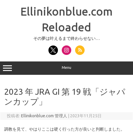
コ
ン
Ellinikonblue.com
テ
ン
ツ
へ
Reloaded
ス
キ
ッ
その夢は叶えるまで終わらせない…
プ
Menu
2023 年 JRA GI 第 19 戦「ジャパ
ンカップ」
投稿者:
Ellinikonblue.com 管理人
|
2023年11月25日
調教を見て、やはりここは硬く行った方が良いと判断しました。