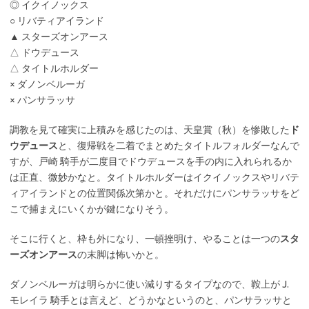
◎ イクイノックス
○ リバティアイランド
▲ スターズオンアース
△ ドウデュース
△ タイトルホルダー
× ダノンベルーガ
× パンサラッサ
調教を見て確実に上積みを感じたのは、天皇賞（秋）を惨敗した
ド
ウデュース
と、復帰戦を二着でまとめたタイトルフォルダーなんで
すが、戸崎 騎手が二度目でドウデュースを手の内に入れられるか
は正直、微妙かなと。タイトルホルダーはイクイノックスやリバテ
ィアイランドとの位置関係次第かと。それだけにパンサラッサをど
こで捕まえにいくかが鍵になりそう。
そこに行くと、枠も外になり、一頓挫明け、やることは一つの
スタ
ーズオンアース
の末脚は怖いかと。
ダノンベルーガは明らかに使い減りするタイプなので、鞍上が J.
モレイラ 騎手とは言えど、どうかなというのと、パンサラッサと