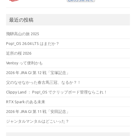
最近の投稿
飛騨高山の旅 2025
Pop!_OS 26.04 LTS はまだか？
近所の桜 2026
Ventoy って便利かも
2026 年 JRA GI 第 12 戦「宝塚記念」
父のなせなかった春古馬三冠、なるか？！
Clippy Land ： Pop!_OS でクリップボード管理ならこれ！
RTX Spark のある未来
2026 年 JRA GI 第 11 戦「安田記念」
ジャンタルマンタルはどこいった？