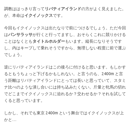
調教ははっきり言って
リバティアイランド
の方がよく見えました。
が、本命は
イクイノックス
です。
今回もイクイノックスは出たなりで前につけるでしょう。ただ今回
は
パンサラッサ
が行くと行ってますし、おそらくこれに競りかける
ことはなくとも
タイトルホルダー
もいます。縦長になりそうです
し、内はキープして乗れそうですから、無理しない程度に前で運ぶ
でしょう。
逆にリバティアイランドはこの後ろに付けると思います。もしかす
るともうちょっと下げるかもしれない。と言うのも、2400m と言
う距離はリバティアイランドにとっては長いと思っていて、スタミ
ナ比べのような潰し合いには持ち込みたくない。斤量と牝馬の切れ
でどこまでイクイノックスに迫れるか？交わせるか？それを試して
くると思っています。
しかし、それでも東京 2400m という舞台ではイクイノックスが上
かと…