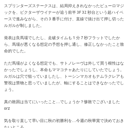
スプリンターズステークスは、結局抑えきれなかったピューロマジ
ックを、ビクターザウイナーが追う前半 3F 32 秒台という超ハイペ
ースで進みながら、その 3 番手に付け、直線で抜け出て押し切った
ルガルが制しました。
発表は良馬場でしたし、走破タイムも 1 分 7 秒フラットでしたか
ら、馬場が悪くなる想定の予想を押し通し、修正しなかったこと致
命的でした。
ただ馬場がよくなる想定でも、サトノレーヴは外して買う根性はな
かったでしょうし、本命もママコチャあたりにしていたでしょう。
ルガルは穴で狙っていましたし、トーシンマカオもナムラクレアも
警視は禁物と思っていましたが、軸にすることはできなかったでし
ょう。
真の敗因は当てにいったこと…でしょうか？惨敗でございました
orz
気を取り直して早い目に秋の初勝利を…今週の秋華賞で決めておき
たいところ。