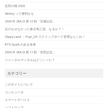
近所の桜 2026
Ventoy って便利かも
2026 年 JRA GI 第 12 戦「宝塚記念」
父のなせなかった春古馬三冠、なるか？！
Clippy Land ： Pop!_OS でクリップボード管理ならこれ！
RTX Spark のある未来
2026 年 JRA GI 第 11 戦「安田記念」
ジャンタルマンタルはどこいった？
カテゴリー
このサイトについて
コンピュータ
スマートデバイス
ソフトウェア