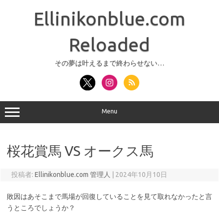
コ
ン
Ellinikonblue.com
テ
ン
ツ
へ
Reloaded
ス
キ
ッ
その夢は叶えるまで終わらせない…
プ
Menu
桜花賞馬 VS オークス馬
投稿者:
Ellinikonblue.com 管理人
|
2024年10月10日
敗因はあそこまで馬場が回復していることを見て取れなかったと言
うところでしょうか？