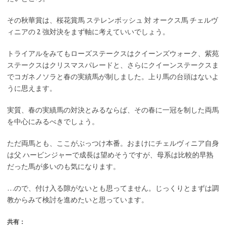
その秋華賞は、桜花賞馬 ステレンボッシュ 対 オークス馬 チェルヴ
ィニアの 2 強対決をまず軸に考えていいでしょう。
トライアルをみてもローズステークスはクイーンズウォーク、紫苑
ステークスはクリスマスパレードと、さらにクイーンステークスま
でコガネノソラと春の実績馬が制しました。上り馬の台頭はないよ
うに思えます。
実質、春の実績馬の対決とみるならば、その春に一冠を制した両馬
を中心にみるべきでしょう。
ただ両馬とも、ここがぶっつけ本番。おまけにチェルヴィニア自身
は父 ハービンジャーで成長は望めそうですが、母系は比較的早熟
だった馬が多いのも気になります。
…ので、付け入る隙がないとも思ってません。じっくりとまずは調
教からみて検討を進めたいと思っています。
共有：