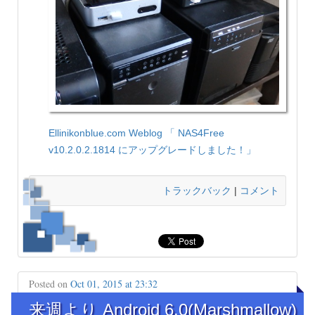
Ellinikonblue.com Weblog
「 NAS4Free
v10.2.0.2.1814 にアップグレードしました！」
トラックバック
|
コメント
Posted on
Oct 01, 2015 at 23:32
来週より Android 6.0(Marshmallow)