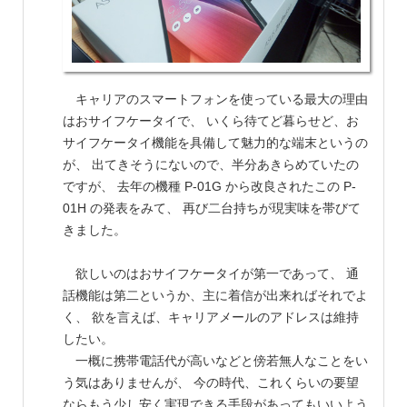
キャリアのスマートフォンを使っている最大の理由
はおサイフケータイで、 いくら待てど暮らせど、お
サイフケータイ機能を具備して魅力的な端末というの
が、 出てきそうにないので、半分あきらめていたの
ですが、 去年の機種 P-01G から改良されたこの P-
01H の発表をみて、 再び二台持ちが現実味を帯びて
きました。
欲しいのはおサイフケータイが第一であって、 通
話機能は第二というか、主に着信が出来ればそれでよ
く、 欲を言えば、キャリアメールのアドレスは維持
したい。
一概に携帯電話代が高いなどと傍若無人なことをい
う気はありませんが、 今の時代、これくらいの要望
ならもう少し安く実現できる手段があってもいいよう