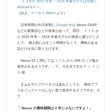
「 ドコモの 2015 年冬～ 2016 年春モデルは早期に
Android 6.0 へ」
（以上、
ケータイ Watch
より）
日本時間の今日未明に
Google
から Nexus 5X/6P
などの新製品などの発表があって、同日、
ドコモ
か
ら 2015 年冬～ 2016 年春モデルの発表と盛りだくさ
んで、 個人的にはすごく時間がなくて、興味がある
話だけを先に取り上げます。
Nexus 5X に関しては
ドコモ
から SIM ロック版が
発売されるそうです。…て、大丈夫ですか？ ＞
ドコ
モ
様
まぁおサイフケータイはあれとしても、 独自アプ
リをインストールしない形で提供するそうですが…さ
て…
「 Nexus の賞味期限は 2 年じゃないですよ！」