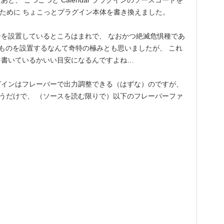
、 こつこつと Calendar プラグインのソースコードを
るために ちょこっとプラグイン本体を書き換えました。
を設置しているところはまれで、 なおかつ絶滅危惧種であ
ものを設置するなんて奇特の極みとも思いましたが、 これ
を書いているかいい目安になるんですよね…
プラグインはフレーバーで出力調整できる（はずな）のですが、
出力しようと思うだけで、 （ソースを読む限りで）以下のフレーバーファ