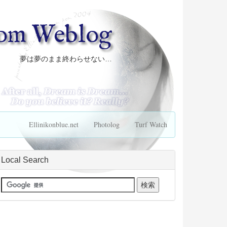
com Weblog
夢は夢のまま終わらせない…
Ellinikonblue.net
Photolog
Turf Watch
Local Search