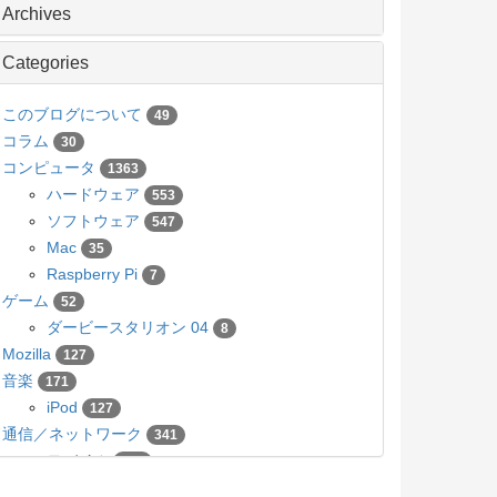
Archives
Categories
このブログについて
49
コラム
30
コンピュータ
1363
ハードウェア
553
ソフトウェア
547
Mac
35
Raspberry Pi
7
ゲーム
52
ダービースタリオン 04
8
Mozilla
127
音楽
171
iPod
127
通信／ネットワーク
341
モバイル
136
カメラ／写真
63