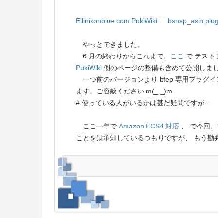
Ellinikonblue.com PukiWiki
「 bsnap_asin plug
やっとできました。
6 月の終わりからこれまで、
ここ
で テスト
PukiWiki
側のページの整備も含めて公開しま
一つ前のバージョンより bfep 専用プラグ
ます。ご容赦ください m(_ _)m
# 使っている人がいるかは甚だ疑問ですが…
ここ一年で
Amazon ECS4 対応
、 で今回、
ことをは承知しているつもりですが、 もう勘