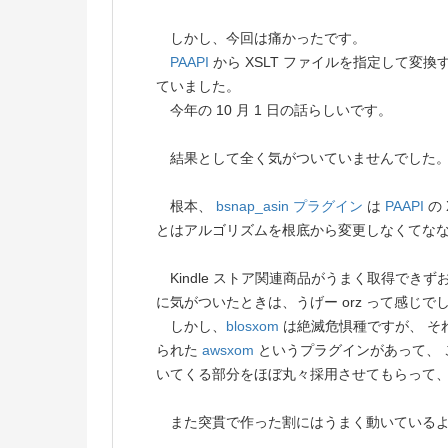
しかし、今回は痛かったです。
PAAPI
から XSLT ファイルを指定して変換
ていました。
今年の 10 月 1 日の話らしいです。
結果として全く気がついていませんでした
根本、
bsnap_asin プラグイン
は
PAAPI
の
とはアルゴリズムを根底から変更しなくてな
Kindle ストア関連商品がうまく取得でき
に気がついたときは、うげー orz って感じで
しかし、
blosxom
は絶滅危惧種ですが、 そ
られた
awsxom
というプラグインがあって、
いてくる部分をほぼ丸々採用させてもらって、
また突貫で作った割にはうまく動いているよ