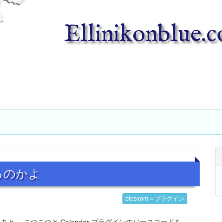
Ellinikonblue.
いるのかよ
blosxom » プラグイン