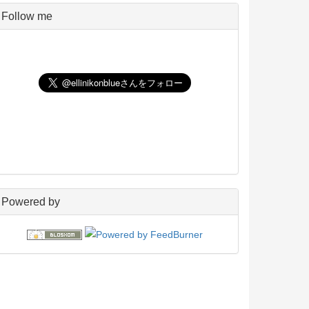
Pico
5
Follow me
UNIX
198
玄箱／ LinkStation
45
NAS4Free
59
Wiki
22
PukiWiki
18
アフィリエイト
24
blosxom
96
フレーバー
23
プラグイン
54
日々の出来事
160
電子書籍
38
Powered by