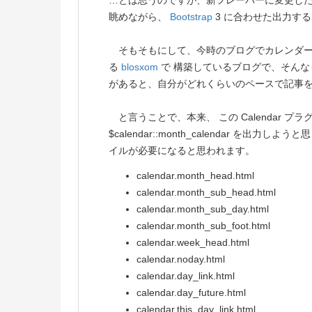
…とは思うのですが、新フレーバーに変更したあと
眺めながら、
Bootstrap
3 に合わせた出力す
そもそもにして、今時のブログでカレンダー
る
blosxom
で 構築しているブログで、そんな
があると、自分がどれくらいのペースで記事
と言うことで、本来、 この Calendar 
$calendar::month_calendar を
イルが必要になると思われます。
calendar.month_head.html
calendar.month_sub_head.html
calendar.month_sub_day.html
calendar.month_sub_foot.html
calendar.week_head.html
calendar.noday.html
calendar.day_link.html
calendar.day_future.html
calendar.this_day_link.html