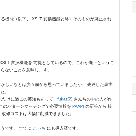
する機能（以下、 XSLT 変換機能と略）そのものが廃止され
。
 XSLT 変換機能を 前提としているので、これが廃止というこ
ならないことを意味します。
ずおかしいなとは少々前から思っていましたが、 先述した事実
した。
れだけに過去の英知もあって、
fukaz55
さんちの中の人が作
 このパターンマッチングで必要情報を
PAAPI
の応答から 抜
 改修コストは大幅に削減できました。
うです。 すでに
こっち
にも導入済です。