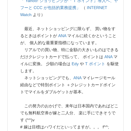
「 Yahoo! ショッピングが『 T ポイント』導入へ、ヤ
フーと CCC が包括的業務提携」
（
INTERNET
Watch
より）
最近、ネットショッピングに限らず、 買い物をす
るときはポイントが
ANA
マイルに続くかということ
が、 個人的な最重要指標になっています。
リアルでの買い物、特に金額の大きいものはできる
だけクレジットカードで払って、 ポイントは
ANA
マ
イルに変換。 少額の場合は
Edy
や
T ポイント
を駆使
します。
ネットショッピングでも、
ANA
マイレージモール
経由などで特別ポイント ＋クレジットカードポイン
トでマイルをダブルゲットが基本。
この努力のおかげで、来年は日本国内であればどこ
でも無料航空券が嫁と二人分、 楽に手にできそうで
す (^^)v
# 嫁は目標はハワイだといってますが。。。 f^^;