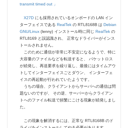
transmit timed out 」
X27D
にも採用されているオンボードの LAN イン
ターフェイスである
RealTek
の RTL8168B は
Debian
GNU/Linux
(lenny) インストール時に同じ
RealTek
の
RTL8169 と誤認識され、 正常なドライバーがインス
トールされません。
このために通信が非常に不安定になるようで、特に
大容量のファイルなどを転送すると、 パケットロス
が続発し、再送要求を繰り返し、最後にはタイムアウ
トしてインターフェイスごとダウン、 インターフェ
イスの再起動が行われていたようです。
うちの場合、クライアントからサーバへの通信は問
題ないのですが、 その逆、サーバーからクライアン
トへのファイル転送で頻繁にこける現象が続発しまし
た。
この現象を解消するには、正常な RTL8168B のド
ライバをインストールしてやる必要があります。