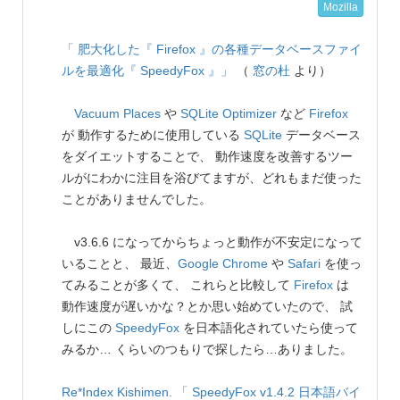
Mozilla
「 肥大化した『 Firefox 』の各種データベースファイ
ルを最適化『 SpeedyFox 』」
（
窓の杜
より）
Vacuum Places
や
SQLite Optimizer
など
Firefox
が 動作するために使用している
SQLite
データベース
をダイエットすることで、 動作速度を改善するツー
ルがにわかに注目を浴びてますが、どれもまだ使った
ことがありませんでした。
v3.6.6 になってからちょっと動作が不安定になって
いることと、 最近、
Google Chrome
や
Safari
を使っ
てみることが多くて、 これらと比較して
Firefox
は
動作速度が遅いかな？とか思い始めていたので、 試
しにこの
SpeedyFox
を日本語化されていたら使って
みるか… くらいのつもりで探したら…ありました。
Re*Index Kishimen.
「 SpeedyFox v1.4.2 日本語バイ