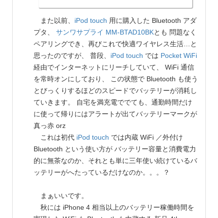
また以前、
iPod touch
用に購入した Bluetooth アダ
プタ、
サンワサプライ
MM-BTAD10BK
とも 問題なく
ペアリングでき、再びこれで快適ワイヤレス生活…と
思ったのですが、 普段、
iPod touch
では
Pocket WiFi
経由でインターネットにリーチしていて、 WiFi 通信
を常時オンにしており、 この状態で Bluetooth も使う
とびっくりするほどのスピードでバッテリーが消耗し
ていきます。 自宅を満充電ででても、通勤時間だけ
に使って帰りにはアラートが出てバッテリーマークが
真っ赤 orz
これは初代
iPod touch
では内蔵 WiFi ／外付け
Bluetooth という使い方が バッテリー容量と消費電力
的に無茶なのか、それとも単に三年使い続けているバ
ッテリーがへたっているだけなのか。。。？
まぁいいです。
秋には iPhone 4 相当以上のバッテリー稼働時間を