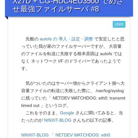
X27D + CG-HDC4EU3500 でめざ
せ最強ファイルサーバ #8
UNIX
先般の
autofs の 導入・設定・調整
で安定したと思
っていた我が家のファイルサーバーですが、 大容量
のファイルを転送に失敗する根本原因は autofs では
なく ネットワーク I/F のドライバーであったようで
す。
気がついたのはサーバー側からクライアント側へ大
容量ファイルの転送に失敗した際に、 /var/log/syslog
に残っていた「 NETDEV WATCHDOG: eth0: transmit
timed out 」というログ。
これをそのまま、
Google
さんに聞いてみると、当
たったのが
NINXIT-BLOG
さんちの以下の記事。
NINXIT-BLOG
「 NETDEV WATCHDOG: eth0: