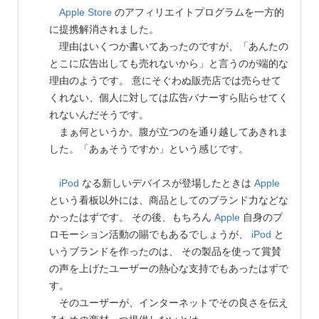
Apple Store
のアフィリエイトプログラムを一方的
に提携解消されました。
理由はいくつか書いてあったのですが、「あんたの
とこに広告出しても売れないから」と言うのが端的な
理由のようです。 意にそぐわぬ販売店では売らせて
くれない、個人に対しては広告バナーすら貼らせてく
れないんだそうです。
まぁ何というか。腹が立つのを通り越してあきれま
した。「あぁそうですか」という感じです。
iPod
なる新しいデバイスが登場したときは
Apple
という看板以外には、商品としてのブランド力などな
かったはずです。 その後、もちろん
Apple
自身のプ
ロモーション活動の賜でもあるでしょうが、
iPod
と
いうブランドを作ったのは、 その製品を使って賞賛
の声を上げたユーザーの熱心な支持でもあったはずで
す。
そのユーザーが、インターネットでその良さを伝え