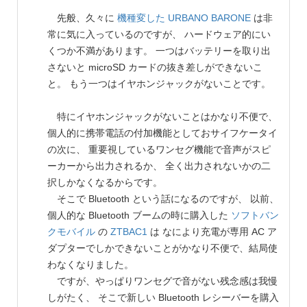
先般、久々に
機種変した URBANO BARONE
は非
常に気に入っているのですが、 ハードウェア的にい
くつか不満があります。 一つはバッテリーを取り出
さないと microSD カードの抜き差しができないこ
と。 もう一つはイヤホンジャックがないことです。
特にイヤホンジャックがないことはかなり不便で、
個人的に携帯電話の付加機能としておサイフケータイ
の次に、 重要視しているワンセグ機能で音声がスピ
ーカーから出力されるか、 全く出力されないかの二
択しかなくなるからです。
そこで Bluetooth という話になるのですが、 以前、
個人的な Bluetooth ブームの時に購入した
ソフトバン
クモバイル
の
ZTBAC1
は なにより充電が専用 AC ア
ダプターでしかできないことがかなり不便で、結局使
わなくなりました。
ですが、やっぱりワンセグで音がない残念感は我慢
しがたく、 そこで新しい Bluetooth レシーバーを購入