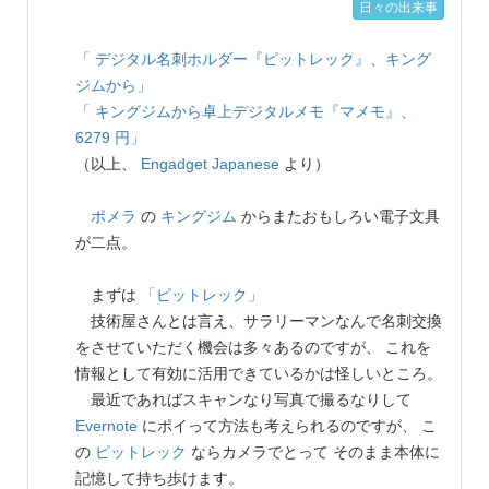
日々の出来事
「 デジタル名刺ホルダー『ピットレック』、キング
ジムから」
「 キングジムから卓上デジタルメモ『マメモ』、
6279 円」
（以上、
Engadget Japanese
より）
ポメラ
の
キングジム
からまたおもしろい電子文具
が二点。
まずは
「ピットレック」
技術屋さんとは言え、サラリーマンなんで名刺交換
をさせていただく機会は多々あるのですが、 これを
情報として有効に活用できているかは怪しいところ。
最近であればスキャンなり写真で撮るなりして
Evernote
にポイって方法も考えられるのですが、 こ
の
ピットレック
ならカメラでとって そのまま本体に
記憶して持ち歩けます。