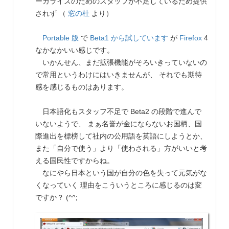
ーカライズのためのスタッフが不足しているため提供
されず （
窓の杜
より）
Portable 版
で
Beta1 から試しています
が
Firefox
4
なかなかいい感じです。
いかんせん、まだ拡張機能がそろいきっていないの
で常用というわけにはいきませんが、 それでも期待
感を感じるものはあります。
日本語化もスタッフ不足で Beta2 の段階で進んで
いないようで、 まぁ名誉が金にならないお国柄、国
際進出を標榜して社内の公用語を英語にしようとか、
また「自分で使う」より「使わされる」方がいいと考
える国民性ですからね。
なにやら日本という国が自分の色を失って元気がな
くなっていく 理由をこういうところに感じるのは変
ですか？ (^^;