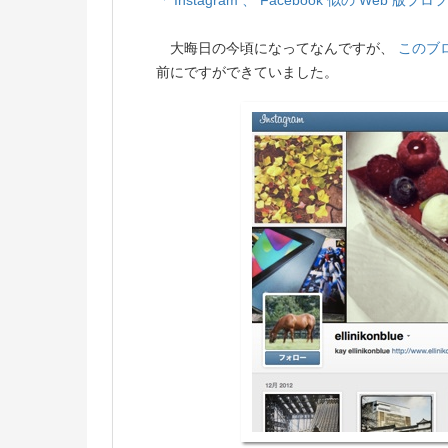
「 Instagram 、 Facebook 似の Web 
大晦日の今頃になってなんですが、
このブ
前にですができていました。