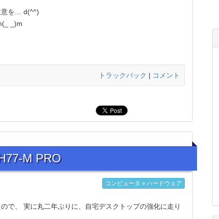
… d(^^)
 _)m
トラックバック
|
コメント
P8H77-M PRO
コンピュータ » ハードウェア
ので、 実に丸二年ぶりに、自宅デスクトップの強化に走り