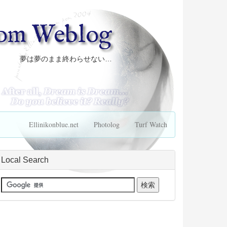
com Weblog
夢は夢のまま終わらせない…
Ellinikonblue.net
Photolog
Turf Watch
Local Search