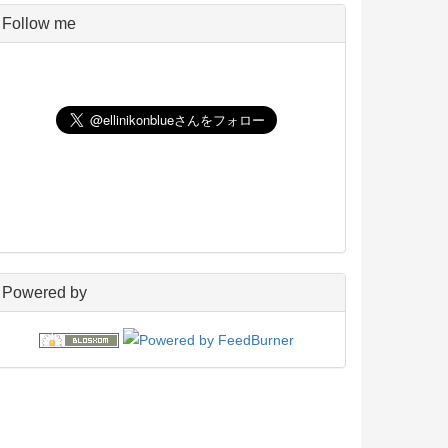
Pico
5
Follow me
UNIX
198
玄箱／ LinkStation
45
NAS4Free
59
Wiki
22
PukiWiki
18
アフィリエイト
24
blosxom
96
フレーバー
23
プラグイン
54
日々の出来事
160
電子書籍
38
Powered by