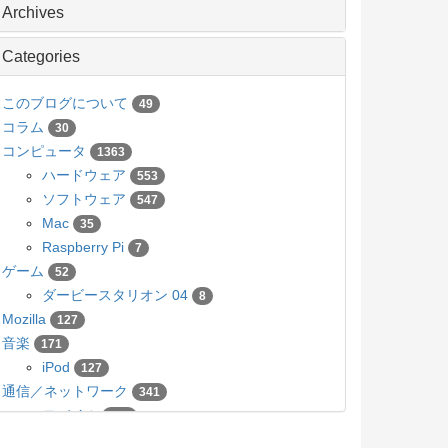
Archives
Categories
このブログについて
49
コラム
30
コンピュータ
1363
ハードウェア
553
ソフトウェア
547
Mac
35
Raspberry Pi
7
ゲーム
52
ダービースタリオン 04
8
Mozilla
127
音楽
171
iPod
127
通信／ネットワーク
341
モバイル
136
カメラ／写真
63