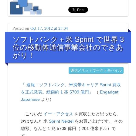
Posted on
Oct 17, 2012 at 23:34
ソフトバンク＋米 Sprint で世界 3
位の移動体通信事業会社のできあ
がり！
通信／ネットワーク » モバイル
「 速報：ソフトバンク、米携帯キャリア Sprint 買収
を正式発表。総額約 1 兆 5709 億円」
（
Engadget
Japanese
より）
こないだ
イー・アクセス
を買収したと思ったら、
次はなんと 米
Sprint Nextel
をお買い上げです。 その
総額、なんと 1 兆 5709 億円（ 201 億米ドル）で
す。