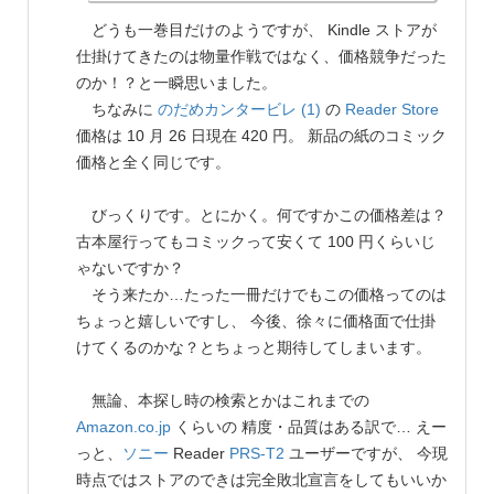
どうも一巻目だけのようですが、 Kindle ストアが
仕掛けてきたのは物量作戦ではなく、価格競争だった
のか！？と一瞬思いました。
ちなみに
のだめカンタービレ (1)
の
Reader Store
価格は 10 月 26 日現在 420 円。 新品の紙のコミック
価格と全く同じです。
びっくりです。とにかく。何ですかこの価格差は？
古本屋行ってもコミックって安くて 100 円くらいじ
ゃないですか？
そう来たか…たった一冊だけでもこの価格ってのは
ちょっと嬉しいですし、 今後、徐々に価格面で仕掛
けてくるのかな？とちょっと期待してしまいます。
無論、本探し時の検索とかはこれまでの
Amazon.co.jp
くらいの 精度・品質はある訳で… えー
っと、
ソニー
Reader
PRS-T2
ユーザーですが、 今現
時点ではストアのできは完全敗北宣言をしてもいいか