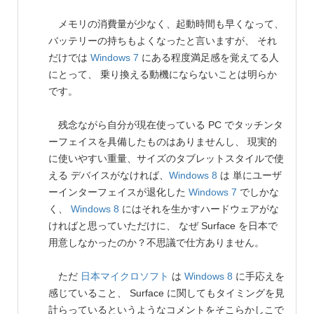
メモリの消費量が少なく、起動時間も早くなって、
バッテリーの持ちもよくなったと言いますが、 それ
だけでは
Windows 7
にある程度満足感を覚えてる人
にとって、 乗り換える動機にならないことは明らか
です。
残念ながら自分が現在使っている PC でタッチンタ
ーフェイスを具備したものはありませんし、 現実的
に使いやすい重量、サイズのタブレットスタイルで使
える デバイスがなければ、
Windows 8
は 単にユーザ
ーインターフェイスが退化した
Windows 7
でしかな
く、
Windows 8
にはそれを生かすハードウェアがな
ければと思っていただけに、 なぜ Surface を日本で
用意しなかったのか？不思議で仕方ありません。
ただ
日本マイクロソフト
は
Windows 8
に手応えを
感じていること、 Surface に関してもタイミングを見
計らっているというようなコメントをそこらかしこで