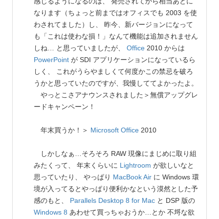
感じるようになるのは、 発売されてから相当あとに
なります（ちょっと前まではオフィスでも 2003 を使
わされてました）し、 昨今、新バージョンになって
も「これは使わな損！」なんて機能は追加されません
しね… と思っていましたが、
Office
2010 からは
PowerPoint
が SDI アプリケーションになっているら
しく、 これがうらやましくて何度かこの禁忌を破ろ
うかと思っていたのですが、我慢しててよかったよ。
やっとこさアナウンスされました＞無償アップグレ
ードキャンペーン！
年末買うか！＞
Microsoft
Office
2010
しかしなぁ…そろそろ RAW 現像にまじめに取り組
みたくって、 年末くらいに
Lightroom
が欲しいなと
思っていたり、 やっぱり
MacBook Air
に Windows 環
境が入ってるとやっぱり便利かなという漠然とした予
感のもと、
Parallels Desktop 8 for Mac
と DSP 版の
Windows 8
あわせて買っちゃおうか…とか 不埒な欲