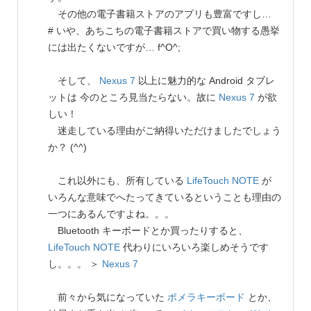
その他の電子書籍ストアのアプリも豊富ですし…
# いや、あちこちの電子書籍ストアで買い物する愚挙
には出たくないですが… f^O^;
そして、
Nexus 7
以上に魅力的な Android タブレ
ットは 今のところ見当たらない。故に
Nexus 7
が欲
しい！
迷走している理由がご納得いただけましたでしょう
か？ (^^)
これ以外にも、所有している
LifeTouch NOTE
が
いろんな意味でへたってきているということも理由の
一つにあるんですよね。。。
Bluetooth キーボードとか買ったりすると、
LifeTouch NOTE
代わりにいろいろ楽しめそうです
し。。。 ＞
Nexus 7
前々から気になっていた
ポメラキーボード
とか、