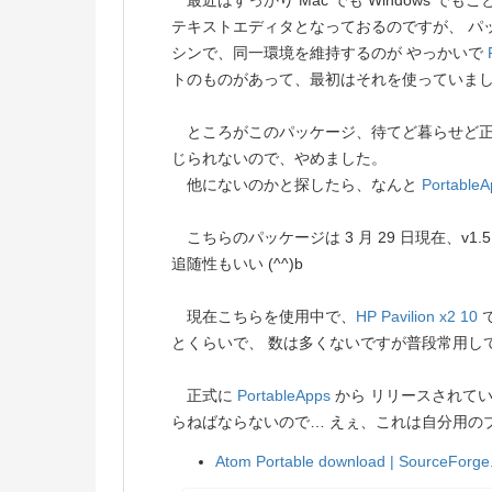
最近はすっかり Mac でも Windows でも
テキストエディタとなっておるのですが、 パッケ
シンで、同一環境を維持するのが やっかいで
トのものがあって、最初はそれを使っていま
ところがこのパッケージ、待てど暮らせど正
じられないので、やめました。
他にないのかと探したら、なんと
PortableA
こちらのパッケージは 3 月 29 日現在、v1.5
追随性もいい (^^)b
現在こちらを使用中で、
HP
Pavilion x2 10
で
とくらいで、 数は多くないですが普段常用し
正式に
PortableApps
から リリースされて
らねばならないので… えぇ、これは自分用のブッ
Atom Portable download | SourceForge