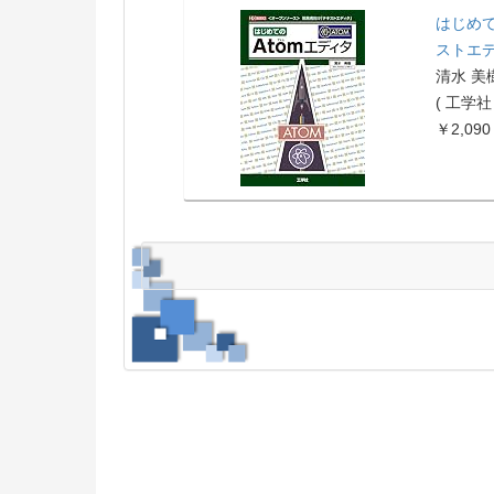
はじめて
ストエディ
清水 美
( 工学社 
￥2,090