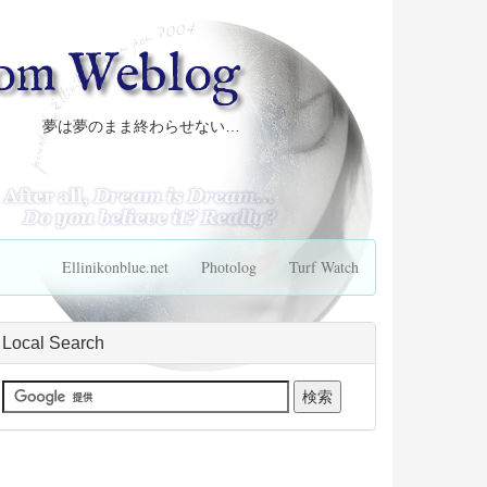
com Weblog
夢は夢のまま終わらせない…
Ellinikonblue.net
Photolog
Turf Watch
Local Search