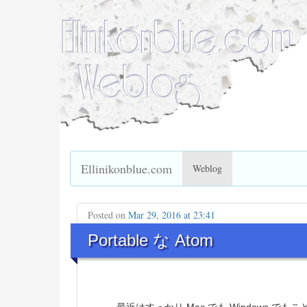
Ellinikonblue.com
Weblog
Posted on
Mar 29, 2016 at 23:41
Portable な Atom