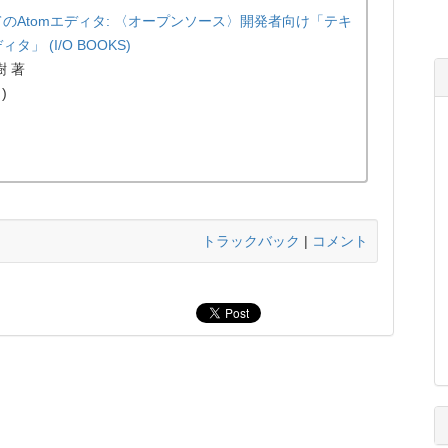
のAtomエディタ: 〈オープンソース〉開発者向け「テキ
タ」 (I/O BOOKS)
樹 著
)
トラックバック
|
コメント