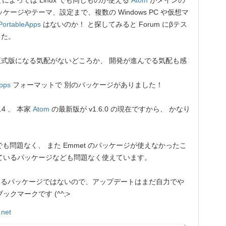
ことによっては Linux でも同じものが使える
Atom
がメインの
ージやテーマ、設定まで、複数の Windows PC や仮想マ
PortableApps
はないのか！ と探してみると Forum にβテス
した。
式版になる気配がないどころか、 開発が進んでる気配も感
pps
フォーマットで 別のパッケージがありました！
.4 、 本家
Atom
の最新版が v1.6.0 の現在ですから、 かなり
も問題なく、 また Emmet のパッケージが使えなかったこ
ているパッケージなども問題なく使えています。
いるパッケージではないので、アップデートはまだ自力でや
クマークです (^^;>
.net