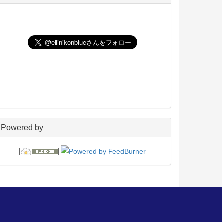
UNIX
198
玄箱／ LinkStation
45
NAS4Free
59
Wiki
22
PukiWiki
18
アフィリエイト
24
blosxom
96
フレーバー
23
プラグイン
54
日々の出来事
160
電子書籍
38
Powered by