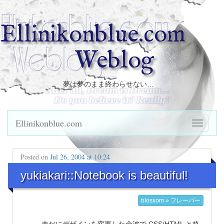
Ellinikonblue.com
Weblog
夢は夢のまま終わらせない…
Ellinikonblue.com
Posted on
Jul 26, 2004 at 10:24
yukiakari::Notebook is beautiful!
blosxom » フレーバー