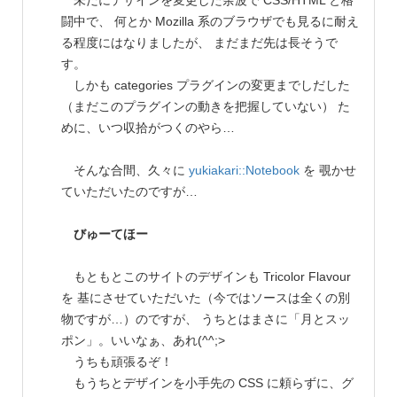
未だにデザインを変更した余波で CSS/HTML と格
闘中で、 何とか Mozilla 系のブラウザでも見るに耐え
る程度にはなりましたが、 まだまだ先は長そうで
す。
しかも categories プラグインの変更までしだした
（まだこのプラグインの動きを把握していない） た
めに、いつ収拾がつくのやら…
そんな合間、久々に
yukiakari::Notebook
を 覗かせ
ていただいたのですが…
びゅーてほー
もともとこのサイトのデザインも Tricolor Flavour
を 基にさせていただいた（今ではソースは全くの別
物ですが…）のですが、 うちとはまさに「月とスッ
ポン」。いいなぁ、あれ(^^;>
うちも頑張るぞ！
もうちとデザインを小手先の CSS に頼らずに、グ