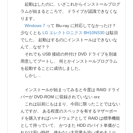
起動はしたのに、いざこれからインストールプログ
ラムが始まるところで、 ドライブが認識できなくな
ります。
Windows 7
って Blu-ray に対応してなかったけ？
少なくとも
LG エレクトロニクス
BH10NS30
は駄目
でした。 起動はするのにインストールはできないな
んて…なぜ？？
それでも USB 接続の外付け DVD ドライブを別途
用意してブートし、 何とかインストールプログラム
を起動することに成功しました。
しかし…
インストールが始まってみると今度は RAID ドライ
バーが DVD-ROM に収録されていない orz
これは以前にもはまり、今回に限ったことではない
んですが、 ある程度のスペックを有するマザーボー
ドを購入すればハードウェアとして RAID は標準機能
として持っていて、 かつまた HDD のバイト単価がこ
れだけ安い時代、使わない大容量を追い求めるより、