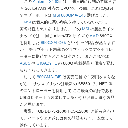
この
Athlon II X4 635
は、 個人的には初めて購入す
る Socket AM3 対応の CPU で、 今回、これにあわせ
てマザーボードは
MSI
880GMA-E45
選びました。
MSI
は個人的に悪い印象を持っていないですし、
実際相性も悪くありません。 その
MSI
の製品ライン
ナップでは、 同じ microATX サイズで
AMD
890GX
を採用した
890GXM-G65
という上位製品があります
が、 チップセット内蔵のグラフィックスアクセラレ
ーターに期待するところは小さく、 またこれでは
ASUS
や
GIGABYTE
の 880G 搭載製品と価格が変わ
らなくなってきます。
対して
880GMA-E45
は実売価格で 1 万円をきりな
がら、 サウスブリッジは最新の SB850 で、NEC 製
のコントローラーを採用して ここ最近の流行である
USB3.0 ポートも装備しているかなりお買い得な製品
だと思います。
実際、4GB DDR3-1600(PC3-12800) と組み合わせ
て、ハードウェア的には何の問題もなく、 安定して
動作しています。