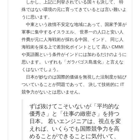
しかし、上記に列挙されている国々も決して、 特
殊ではない環境の元に育ってきているとは言い難いよ
うに思います。
中東という政情不安定な地域にあって、国家予算が
軍事に集中するイスラエル、 世界一の人口と安い人
件費が元に人海戦術が採れる中国、インド、 同じ人
海戦術を採る上で差別化ポイントとして 高い CMMI
や英語圏という条件がインドには加わるだけのように
思います。 いずれも「ガラバゴス島進化」と言えな
くはないでしょう。
日本が妙なのは国際的価値を無視した法制度が結び
ついていることが問題であって、 決して技術的に IT
競争力がないとは思いません。
ずば抜けてこそいないが「平均的な
優秀さ」と「仕事の緻密さ」を持つ
日本。 若いエンジニアは、視点を変
えれば、いくらでも国際競争力を高
めることができることに気付いて、