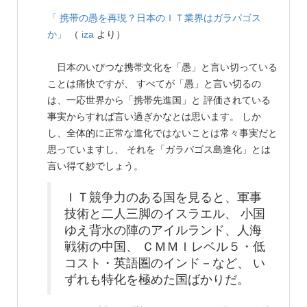
「 携帯の愚を再現？日本のＩＴ業界はガラパゴス
か」
（
iza
より）
日本のいびつな携帯文化を「愚」と言い切っている
ことは痛快ですが、 すべてが「愚」と言い切るの
は、一応世界から「携帯先進国」と 評価されている
事実からすれば言い過ぎかなとは思います。 しか
し、全体的に正常な進化ではないことは常々事実だと
思っていますし、 それを「ガラバゴス島進化」とは
言い得て妙でしょう。
ＩＴ競争力のある国を見ると、軍事
技術と二人三脚のイスラエル、 小国
ゆえ背水の陣のアイルランド、人海
戦術の中国、 ＣＭＭＩレベル５・低
コスト・英語圏のインド－など、 い
ずれも特化を極めた国ばかりだ。