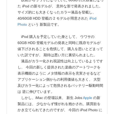
以前からウワサになっていた 60GB の大容量になっ
た iPod の新モデルが、 意外な形で発表されました。
サイズ的にも大きくなったカラー液晶を登載し、
40/60GB HDD 登載の 2 モデルが用意された
iPod
Photo
という 新製品です。
iPod 購入を予定していた身として、 ウワサの
60GB HDD 登載モデルの発表と同時に既存モデルが
値下げされることを危惧して、購入を思いとどまって
いた訳ですが、 期待は悪い方に裏切られました。
液晶がカラー化され視認性は向上しているようです
し、 今回の新しく提供された楽曲のアートワークを
表示機能のように メタ情報の表示を充実させるなど
アプリケーション側からの利用価値も大きく、 大型
及びカラー化によって危惧されるバッテリー駆動時間
は 逆に伸びています。
しかし、iMac の登場以来、 新生 Jobs
Apple
の新
製品には、 少なからず憧がれを抱かされ、購買欲を
かき立てられてきたのですが、 今回の iPod Photo に