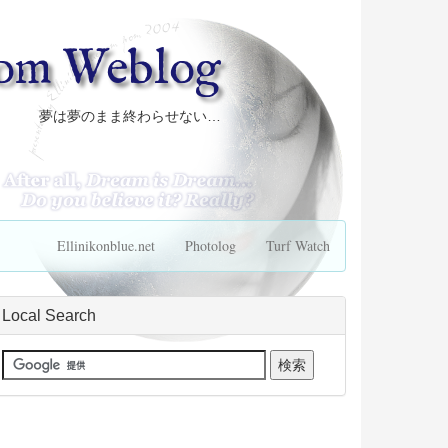
com Weblog
夢は夢のまま終わらせない…
Ellinikonblue.net
Photolog
Turf Watch
Local Search