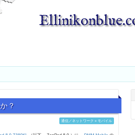
Ellinikonblue.
のか？
通信／ネットワーク » モバイル