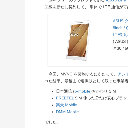
SIM フリーのタブレットである
ASUS
ZenP
回線を新たに契約して、 単体で LTE 通信が
ASUS タ
8inch /
LTE対応 
( ASUS 
￥30,45
今回、MVNO を契約するにあたって、
アン
べた結果、最後まで選択肢として残った事業
日本通信 (
b-mobile
)おかわり SIM
FREETEL
SIM 使った分だけ安心プラン
楽天 Mobile
DMM Mobile
でした。