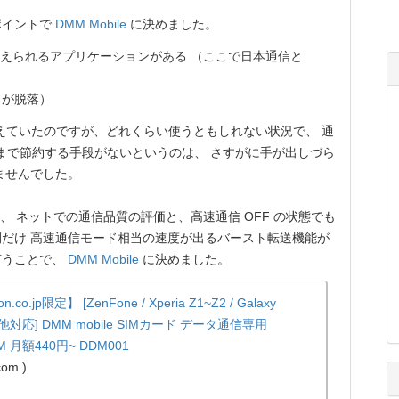
ポイントで
DMM Mobile
に決めました。
えられるアプリケーションがある （ここで日本通信と
が脱落）
考えていたのですが、どれくらい使うともしれない状況で、 通
00 円）まで節約する手段がないというのは、 さすがに手が出しづら
ませんでした。
、 ネットでの通信品質の評価と、高速通信 OFF の状態でも
だけ 高速通信モード相当の速度が出るバースト転送機能が
言うことで、
DMM Mobile
に決めました。
.co.jp限定】 [ZenFone / Xperia Z1~Z2 / Galaxy
S5 他対応] DMM mobile SIMカード データ通信専用
IM 月額440円~ DDM001
om )