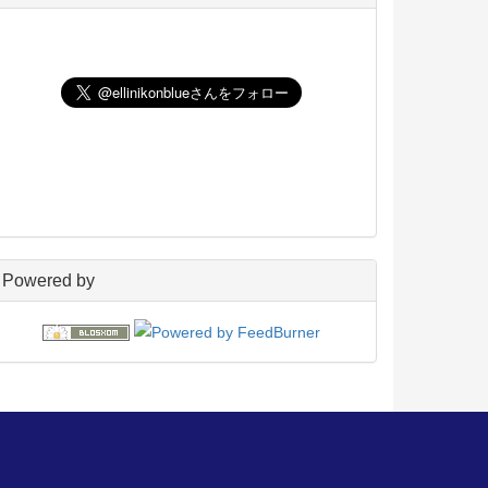
UNIX
198
玄箱／ LinkStation
45
NAS4Free
59
Wiki
22
PukiWiki
18
アフィリエイト
24
blosxom
96
フレーバー
23
プラグイン
54
日々の出来事
160
電子書籍
38
Powered by