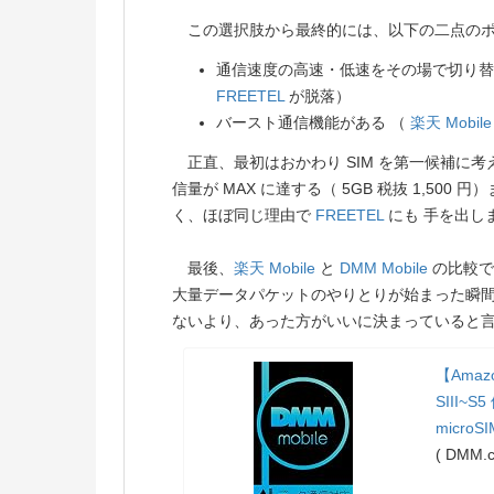
この選択肢から最終的には、以下の二点の
通信速度の高速・低速をその場で切り替
FREETEL
が脱落）
バースト通信機能がある （
楽天 Mobile
正直、最初はおかわり SIM を第一候補に
信量が MAX に達する（ 5GB 税抜 1,5
く、ほぼ同じ理由で
FREETEL
にも 手を出し
最後、
楽天 Mobile
と
DMM Mobile
の比較で
大量データパケットのやりとりが始まった瞬間
ないより、あった方がいいに決まっていると
【Amazon
SIII~
microS
( DMM.c