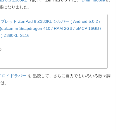
ad 8.0 Z380KL
（以下、 ZenPad 8.0 ）に、
DMM Mobile
の
可能になりました。
ブレット ZenPad 8 Z380KL シルバー ( Android 5.0.2 /
 Qualcomm Snapdragon 410 / RAM 2GB / eMCP 16GB /
) Z380KL-SL16
)
0
ドロイドラバー
を 熟読して、さらに自力でもいろいろ散々調
者は、