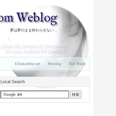
com Weblog
夢は夢のまま終わらせない…
Ellinikonblue.net
Photolog
Turf Watch
Local Search