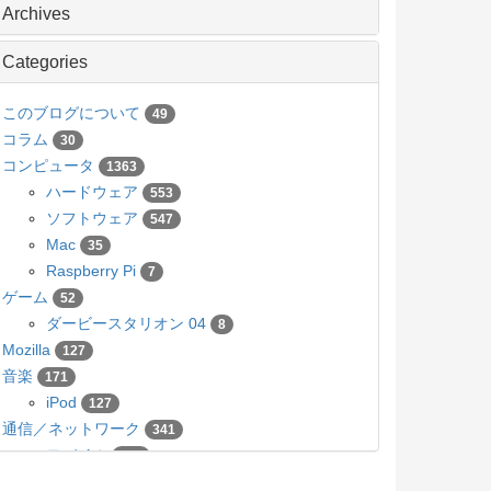
Archives
Categories
このブログについて
49
コラム
30
コンピュータ
1363
ハードウェア
553
ソフトウェア
547
Mac
35
Raspberry Pi
7
ゲーム
52
ダービースタリオン 04
8
Mozilla
127
音楽
171
iPod
127
通信／ネットワーク
341
モバイル
136
カメラ／写真
63