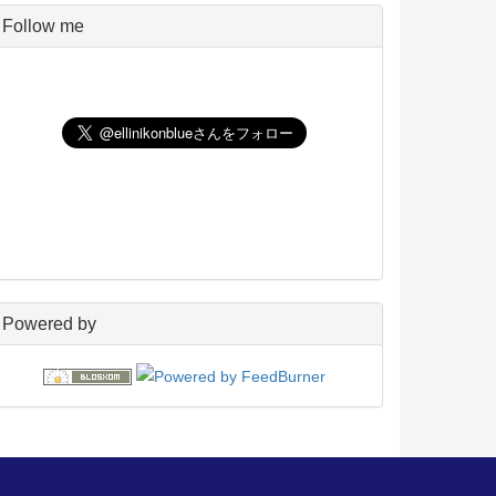
Pico
5
Follow me
UNIX
198
玄箱／ LinkStation
45
NAS4Free
59
Wiki
22
PukiWiki
18
アフィリエイト
24
blosxom
96
フレーバー
23
プラグイン
54
日々の出来事
160
電子書籍
38
Powered by