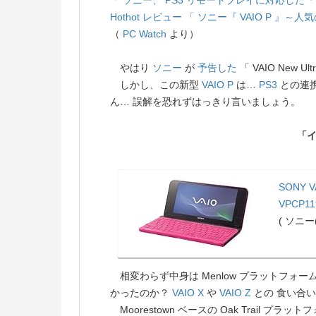
「 ソニー、 PS3 リモートプレイに対応した『 V
Hothot レビュー
「 ソニー『 VAIO P 』～
（
PC Watch
より）
やはり
ソニー
が
予告した
「 VAIO New Ult
しかし、この新型
VAIO P
は…
PS3
との連
ん… 誤解を恐れずはっきり言いましょう。
「
SONY V
VPCP11
( ソニー(
相変わらず中身は Menlow プラットフォ
かったのか？
VAIO X
や
VAIO Z
との 食い合
Moorestown ベースの Oak Trail