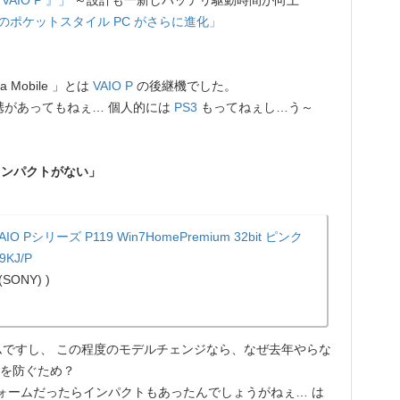
AIO P 』」
～設計も一新しバッテリ駆動時間が向上
人気のポケットスタイル PC がさらに進化」
ra Mobile 」とは
VAIO P
の後継機でした。
携があってもねぇ… 個人的には
PS3
もってねぇし…う～
インパクトがない」
AIO Pシリーズ P119 Win7HomePremium 32bit ピンク
9KJ/P
SONY) )
ームですし、 この程度のモデルチェンジなら、なぜ去年やらな
いを防ぐため？
 プラットフォームだったらインパクトもあったんでしょうがねぇ… は