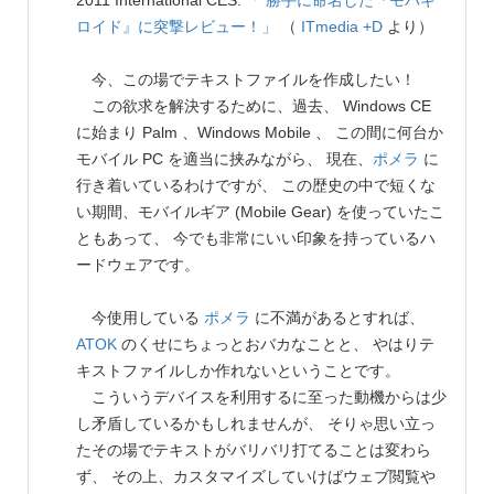
2011 International CES:
「 勝手に命名した『モバギ
ロイド』に突撃レビュー！」
（
ITmedia +D
より）
今、この場でテキストファイルを作成したい！
この欲求を解決するために、過去、 Windows CE
に始まり Palm 、Windows Mobile 、 この間に何台か
モバイル PC を適当に挟みながら、 現在、
ポメラ
に
行き着いているわけですが、 この歴史の中で短くな
い期間、モバイルギア (Mobile Gear) を使っていたこ
ともあって、 今でも非常にいい印象を持っているハ
ードウェアです。
今使用している
ポメラ
に不満があるとすれば、
ATOK
のくせにちょっとおバカなことと、 やはりテ
キストファイルしか作れないということです。
こういうデバイスを利用するに至った動機からは少
し矛盾しているかもしれませんが、 そりゃ思い立っ
たその場でテキストがバリバリ打てることは変わら
ず、 その上、カスタマイズしていけばウェブ閲覧や