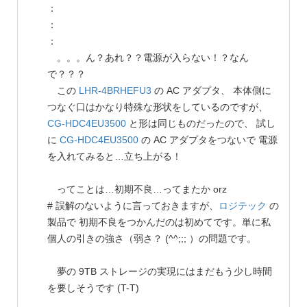
：
：
：
。。。ん？あれ？？電源が入らない！？なん
で？？？
この
LHR-4BRHEFU3
の AC アダプタ、 本体側に
つなぐ口はかなり特殊な形状をしているのですが、
CG-HDC4EU3500
と形は同じものだったので、 試し
に
CG-HDC4EU3500
の AC アダプタをつないで 電源
を入れてみると…立ち上がる！
ってことは…初期不良…ってまたか orz
# 誤解のないように言っておきますが、
ロジテック
の
製品で 初期不良をつかんだのは初めてです。単に私
個人の引きの強さ（弱さ？ (^^;;; ）の問題です。
夢の 9TB ストレージの実現にはまだもう少し時間
を要しそうです (T-T)