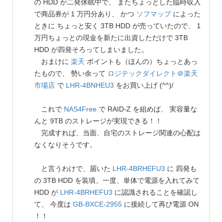
の HDD が二発休眠中で、 またちょっとした臨時収入
で商品券が 1 万円分あり、 かつ
ソフマップ
によった
ときに ちょっと安く 3TB HDD が売っていたので、 1
万円ちょっとの現金を新たに出資しただけで 3TB
HDD が四発そろってしまいました。
おまけに
楽天
ポイントも（ほんの）ちょっとあっ
たもので、 勢い余って
ロジテックダイレクト＠楽天
市場店
で
LHR-4BNHEU3
をお買い上げ (^^)/
これで
NAS4Free
で RAID-Z を組めば、 実容量な
んと 9TB のストレージが実現できる！！
完成すれば、当面、自宅のストレージ関連の心配は
なくなりそうです。
と言うわけで、届いた
LHR-4BRHEFU3
に 四発も
の 3TB HDD を装填、一度、単体で電源を入れてみて
HDD が
LHR-4BRHEFU3
に認識されることを確認し
て、 今度は
GB-BXCE-2955
に接続して再び電源 ON
！！