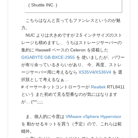
( Shuttle INC. )
こちらはなんと言ってもファンレスというのが魅
力。
NUC よりは大きめですが 2.5 インチサイズのスト
レージも積めますし、 うちはストレージサーバーの
集約に Haswell ベースの Celeron を搭載した
GIGABYTE
GB-BXCE-2955
を 使いましたが、パワー
が有り余っているきらいがあり、 今、再度、ストレ
ージサーバー用に考えるなら
XS35V4
/
XS36V4
を 選
択肢として考えるなぁ…
# イーサーネットコントローラーが
Realtek
RTL8411
という また初めて見る型番なのが気にはなります
が… (^^;;;;;
ま、個人的に今度は
VMware vSphere Hypervisor
を 動かせるキットを買う（予定）ので、これらは範
疇外。