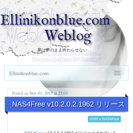
Ellinikonblue.com
Weblog
夢は夢のまま終わらせない…
Ellinikonblue.com
Posted on
Nov 01, 2015 at 23:03
NAS4Free v10.2.0.2.1962 リリース
UNIX » NAS4Free